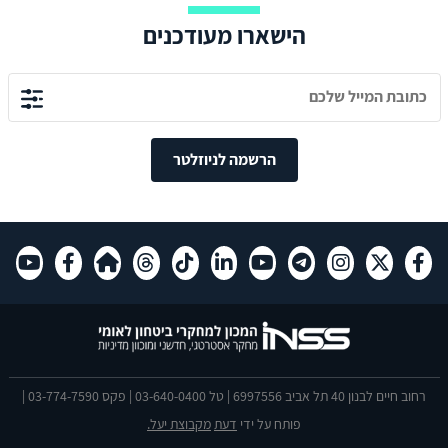
הישארו מעודכנים
הרשמה לניוזלטר
רחוב חיים לבנון 40 תל אביב 6997556 | טל 03-640-0400 | פקס 03-774-7590 |
פותח על ידי
דעת
מקבוצת יעל.