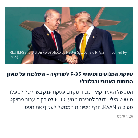
REUTERS and U.S. Air Force photo by Master Sgt. Donald R. Allen (modified by
INSS)
עסקת המנועים ומטוסי F-35 לטורקיה – השלכות על מאזן
הכוחות האזורי והגלובלי
הממשל האמריקאי הנוכחי מקדם עסקת ענק בשווי של למעלה
מ-700 מיליון דולר למכירת מנועי F110 לטורקיה עבור פרויקט
מטוס ה-KAAN. חרף ניסיונות הממשל לעקוף את חסמי
הקונגרס, המהלך אינו אירוע מבודד אלא מאיץ אסטרטגי שנועד
09/07/26
לסלול את חזרתה המלאה של אנקרה לתוכנית ה-F-35. בעוד
שהרציונל בוושינגטון חותר לשמר את טורקיה כעוגן בנאט"ו,
בפועל הוא מייצר דילמה חריפה ומציב משולש סיכונים כבדי