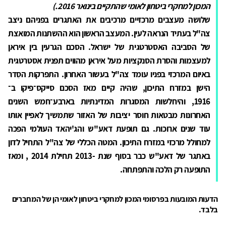
המכון למחקרי ביטחון לאומי שהתקיים בינואר 2016.)
שלושה מעצבים מרכזיים מרכיבים את האתגרים בפניהם ניצב
צה"ל בעתיד הנראה לעין. המעצב הראשון הוא ההשתנות המואצת
של הסביבה האסטרטגית של ישראל. הסכם הגרעין בין איראן
למעצמות והסרת הסנקציות מעל איראן מהווים תפנית אסטרטגית
באיום המרכזי בפניו עומד צה"ל בעשור האחרון. התפרקות הסֵדר
הישן במזרח התיכון, שהיה קיים מאז הסכם סייקס־פיקו ב־
1916, והיחלשות המסגרות המדינתיות בארבע־חמש השנים
האחרונות מבטאות חוסר יציבות של האזור שתמשיך לאפיין אותו
עוד שנים ארוכות. גם תופעת דאע"ש והג'יהאד העולמי הפכה
למחולל מרכזי במזרח התיכון. המטה הכללי של צה"ל התחיל לדון
באתגר של דאע"ש כבר בסוף שנת -2013 תחילת 2014 , ומאז
התופעה רק הלכה והתפתחה.
הדעות המובעות בפרסומי המכון למחקרי ביטחון לאומי הן של המחברים
בלבד.