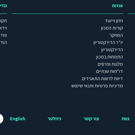
אודות
מדי
חזון וייעוד
תקש
קורות המכון
וידא
המחקר
פוד
יו"ר הדירקטוריון
הודע
הדירקטוריון
התמחות במכון
מלגות ופרסים
דו"חות שנתיים
דיווח לרשות התאגידים
מדיניות פרטיות ותנאי שימוש
צוות
צור קשר
ניוזלטר
English