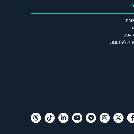
ה
ורת
ו
קאסט
ות לעיתונות