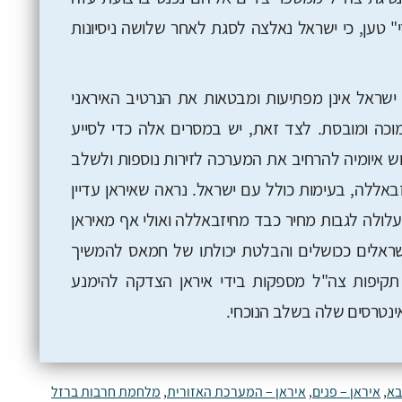
" טען, כי ישראל נאלצה לסגת לאחר שלושה ניסיונות
 ישראל אינן מפתיעות ומבטאות את הנרטיב האיראני
ה ומובסת. לצד זאת, יש במסרים אלה כדי לסייע
 איומיה להרחיב את המערכה לזירות נוספות ולשלב
אללה, בעימות כולל עם ישראל. נראה שאיראן עדיין
לולה לגבות מחיר כבד מחיזבאללה ואולי אף מאיראן
ראלים ככושלים והבלטת יכולתו של חמאס להמשיך
תקיפות צה"ל מספקות בידי איראן הצדקה להימנע
ינטרסים שלה בשלב הנוכחי.
בא
,
איראן – פנים
,
איראן – המערכת האזורית
,
מלחמת חרבות ברזל