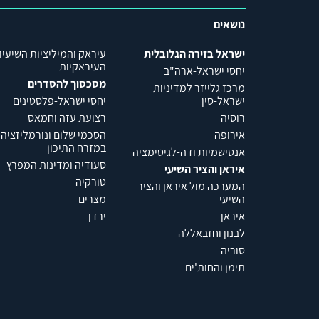
נושאים
ישראל בזירה הגלובלית
עיראק והמיליציות השיעיו
העיראקיות
יחסי ישראל-ארה"ב
מסכסוך להסדרים
מרכז גלייזר למדיניות
ישראל-סין
יחסי ישראל-פלסטינים
רוסיה
רצועת עזה וחמאס
אירופה
הסכמי שלום ונורמליזציה
במזרח התיכון
אנטישמיות ודה-לגיטימציה
סעודיה ומדינות המפרץ
איראן והציר השיעי
טורקיה
המערכה מול איראן והציר
השיעי
מצרים
איראן
ירדן
לבנון וחזבאללה
סוריה
תימן והחות'ים