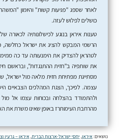
לאחר שספג "פגיעות קשות" והיומון "המשהרי
כושלים לפלוש לעזה.
טענות איראן בנוגע לכישלונותיה לכאורה של
הרשמי המבקש להציג את ישראל כחלשה, מוכ
לטהראן להצדיק את הימנעותה עד כה ממימוש
את שותפיה ב"חזית ההתנגדות", ובראשם חיזב
מסתייגת מפתיחת חזית מלאה מול ישראל, שע
עצמה. לפיכך, הצגת המהלכים הצבאיים היש
ולהתמודד בהצלחה ובכוחות עצמו אל מול 
מהרחבת העימותרז באופן שאינו משרת את הא
נושאים:
איראן
,
יחסי ישראל-ארצות הברית
,
איראן – גרעין וצ