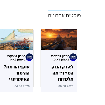
פוסטים אחרונים
המכון למחקרי
המכון למחקרי
ביטחון לאומי
ביטחון לאומי
לא רק הנזק
עוקף הורמוז?
המיידי: מה
ההימור
מלמדות
האסטרטגי
תקיפות הסייבר
הבעייתי של
04.08.2026
06.08.2026
נגד תשתיות
איחוד
המים בארצות
האמירויות
הברית?