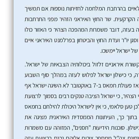
ם לאיים בהרחבת המלחמה לחזיתות נוספות אם תמשיך
 הקרקעית. שר החוץ האיראני הזהיר מפני התרחבות
 בעזה, דובר משמרות המהפכה הצהיר כי האזור כולו
ן יו"ר ועדת החוץ והביטחון בפרלמנט האיראני איים
ל ישראל יימשכו.
ורת איראניים זלזול ביכולותיה הצבאיות של ישראל.
ירה, כי כישלון ישראל לפלוש לעזה במהלך סוף השבוע
הוא הניצחון השני מאז "מבול אל-אקצא" וכי מאז פעולת חמאס ב-7 באוקטובר לא השיגה ישראל אף
צהיר, כי ישראל הציבה טנקים רבים בסמוך לרצועת
ן טען סלאמי, כי אין לישראל היכולת להילחם בחמאס
 בתוך כך, העיתונות הממסדית האיראנית מציגה את
לון. סוכנות הידיעות "תסנים", המזוהה עם משמרות
נסיגת צה"ל ממספר צירים אליהם נכנס ברצועת עזה