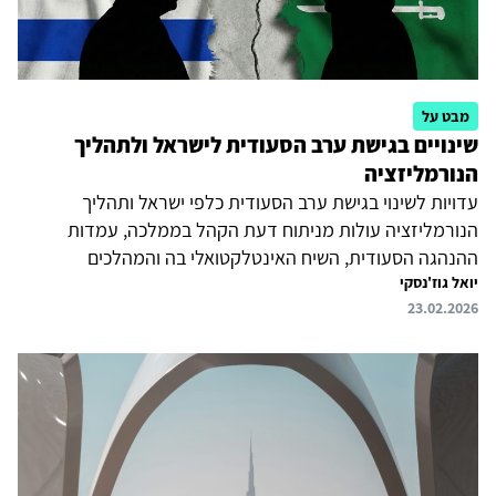
מבט על
שינויים בגישת ערב הסעודית לישראל ולתהליך
הנורמליזציה
עדויות לשינוי בגישת ערב הסעודית כלפי ישראל ותהליך
הנורמליזציה עולות מניתוח דעת הקהל בממלכה, עמדות
ההנהגה הסעודית, השיח האינטלקטואלי בה והמהלכים
יואל גוז'נסקי
המדיניים שהיא נוקטת. מדובר בניסיון סעודי לעצב סדר יום חדש
23.02.2026
שבו התרחקות מישראל משרתת הן את הלגיטימציה הפנימית
של ההנהגה הסעודית והן את שאיפתה לביסוס מנהיגות אזורית.
המשמעות היא לא רק שנורמליזציה סעודית-ישראלית אינה
עומדת כעת על הפרק, אלא שחידוש התהליך מותנה
בהתפתחויות בזירה הפלסטינית, אך גם בשינויים במאזן העוצמה
האזורי ובאופן שבו נתפסת ישראל. ריאד מזהה כיום יותר סיכונים
מהזדמנויות בנרמול היחסים...