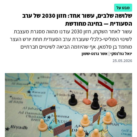
מבט על
שלושה שלבים, עשור אחד: חזון 2030 של ערב
הסעודית — בחינה מחודשת
עשור לאחר השקתו, חזון 2030 עודנו מהווה מסגרת מעצבת
לשינוי הפוליטי-כלכלי שעוברת ערב הסעודית תחת יורש העצר
מוחמד בן סלמאן. אף שהיוזמה הביאה לשינויים חברתיים
יואל גוז'נסקי
|
אשר גרנט-ששון
משמעותיים, הישגיה הכלכליים מעורבים, והממלכה ממשיכה
25.05.2026
להסתמך במידה רבה על הכנסות מנפט. המלחמה האחרונה עם
איראן מסבכת עוד יותר את הפרויקט, שכן היא תיאלץ את ריאד
להפנות משאבים לביטחון ולניהול סיכונים, ובמקביל עלולה
לפגוע עוד באמון המשקיעים. כתוצאה מכך, חזון 2030 צפוי
להיכנס לשלב חדש שיעוצב פחות באמצעות מגה-פרויקטים
שאפתניים ויותר על-ידי הסתגלות אסטרטגית לחוסר יציבות
אזורי. לפיכך, סביר...