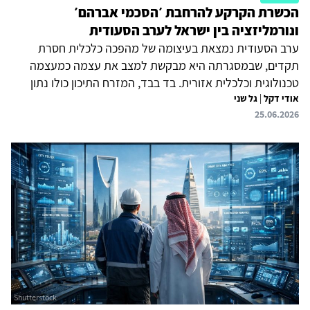
הכשרת הקרקע להרחבת ׳הסכמי אברהם׳
ונורמליזציה בין ישראל לערב הסעודית
ערב הסעודית נמצאת בעיצומה של מהפכה כלכלית חסרת
תקדים, שבמסגרתה היא מבקשת למצב את עצמה כמעצמה
טכנולוגית וכלכלית אזורית. בד בבד, המזרח התיכון כולו נתון
אודי דקל
|
גל שני
בתהליך עיצובו מחדש של מאזן הכוחות וההסדרים האזוריים,
25.06.2026
תהליך שלוקחות בו חלק מדינות המבקשות לבסס סדר אזורי
שיתאפיין בשיתוף פעולה ויציבות – ארצות הברית והמדינות
הסוניות הפרגמטיות – ירדן, מצרים, איחוד האמירויות, בחריין
וערב הסעודית. נושא זה לא ירד לחלוטין מסדר היום של
ההנהגה הסעודית, אף על פי שמלחמת ׳חרבות ברזל׳ בלמה את
התקדמות תהליך הנורמליזציה בין ישראל לערב הסעודית,
שהייתה כבר בשלביה...