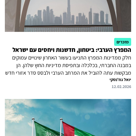
מזכרים
המפרץ הערבי: ביטחון, חדשנות ויחסים עם ישראל
חלק ממדינות המפרץ התניעו בעשור האחרון שינויים עמוקים
במבנה החברתי, בכלכלה ובתפיסת מדיניות החוץ שלהן. הן
מבקשות עתה להוביל את המרחב הערבי ולבסס סדר אזורי חדש
יואל גוז'נסקי
הנשען על יציבות, מודרניזציה וגיוון כלכלי. לצד זאת הן פועלות
12.02.2026
להמשך הדטנט עם איראן ולהידוק יחסיהן עם ארצות הברית,
ובמקביל לשימור עצמאות מדינית וגמישות אסטרטגית בזירה
הבינלאומית. מדינות המפרץ שונות זו מזו במובנים רבים, וגם
ביחסן לישראל. לכולן מלבד כווית יש או היו יחסים עם ישראל,
אולם קטר נותרה אתגר מרכזי לישראל. זאת בשל השפעתה,
מחד גיסא, בזירה הפלסטינית ועל חמאס, ומאידך גיסא בשל...