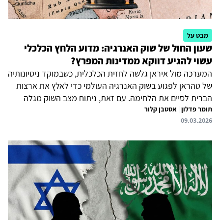
מבט על
שעון החול של שוק האנרגיה: מדוע הלחץ הכלכלי
עשוי להגיע דווקא ממדינות המפרץ?
המערכה מול איראן גלשה לחזית הכלכלית, כשבמוקד ניסיונותיה
של טהראן לפגוע בשוק האנרגיה העולמי כדי לאלץ את ארצות
הברית לסיים את הלחימה. עם זאת, ניתוח מצב השוק מגלה
תומר פדלון
|
אסטבן קלור
תמונה מפתיעה: בעוד הכלכלה העולמית מפגינה חוסן ויכולה
09.03.2026
להכיל את עליית המחירים בטווח הקצר, נקודת התורפה
האמיתית נמצאת במקום אחר. בעלות בריתה של ארצות הברית
במפרץ עלולות להיאלץ לעצור את הפקת הנפט והגז עקב
התמלאות מאגרי האחסון. ייתכן כי הלחץ המרכזי לעצירת
המלחמה לא יגיע מיבואניות האנרגיה במערב או באסיה, אלא
דווקא מיצואניות האנרגיה במזרח התיכון.