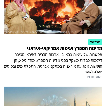
לנוכח...
מבט על
מדינות המפרץ ועימות אמריקאי-איראני
אפשרות של עימות צבאי בין ארצות הברית לאיראן מציבה
דילמות כבדות משקל בפני מדינות המפרץ. מחד גיסא, הן
חוששות מפגיעה איראנית במתקני אנרגיה, התפלת מים ובסיסים
יואל גוז'נסקי
אמריקאים בשטחן כמו גם בנתיבי ייצוא הנפט והגז מהמפרץ.
21.01.2026
מאידך גיסא, הן מודאגות מהשלכות של נפילת המשטר האיראני,
שדפוסי התנהגותו ידועים. עדיף בעיניהן תרחיש של משטר
איראני מוחלש ומרוסן על פני כאוס אפשרי. גרוע מכך, נפילת
המשטר והתפתחות של שלטון דמוקרטי במקומו בטווח הארוך
עלולה להיות מקור השראה למחאות במדינות ערב. מדינות