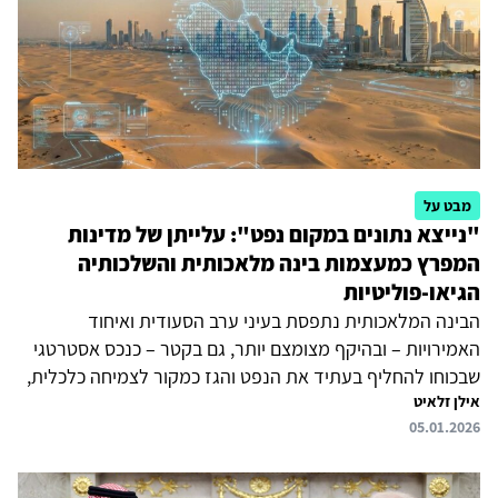
המפרץ לוחצות על ארצות הברית להגיע להסכם עם איראן משום
שהן רוצות להביא...
מבט על
"נייצא נתונים במקום נפט": עלייתן של מדינות
המפרץ כמעצמות בינה מלאכותית והשלכותיה
הגיאו-פוליטיות
הבינה המלאכותית נתפסת בעיני ערב הסעודית ואיחוד
האמירויות – ובהיקף מצומצם יותר, גם בקטר – כנכס אסטרטגי
שבכוחו להחליף בעתיד את הנפט והגז כמקור לצמיחה כלכלית,
אילן זלאיט
ליציבות משטרית, לעוצמה גלובלית ולנכסיות ביטחונית.
05.01.2026
באמצעות הקמת מרכזי מחשוב ותשתיות ענן, שותפויות עם
ענקיות הטכנולוגיה העולמיות והכשרת הון אנושי, שואפות
מדינות המפרץ לשלוט בחלק ניכר מייצור והפעלת הבינה