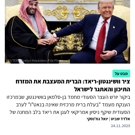
המלאכותית בעולם בשורה אחת עם המעצמות הגדולות, תוך
ביסוס יכולת טכנולוגית עצמאית. התלות המפרצית בשבבים
אמריקאיים, לצד הצורך הגובר של ארצות הברית וסין בחשמל
שמדינות המפרץ יכולות לספק,...
מבט על
ציר וושינגטון-ריאד: הברית המעצבת את המזרח
התיכון והאתגר לישראל
ביקור יורש העצר הסעודי מחמד בן-סלמאן בוושינגטון, שבמרכזו
הענקת מעמד "בעלת ברית מרכזית שאינה בנאט"ו" לערב
הסעודית שיקף ניסיון אמריקאי לעגן את ריאד בלב המחנה של
אלדד שביט
|
יואל גוז'נסקי
ארצות הברית בעידן תחרות בין המעצמות. מבחינת ארצות
24.11.2025
הברית, מדובר בהעמקת המסגרת הביטחונית עם ערב הסעודית,
בהבטחת השקעות ענק וטכנולוגיות מתקדמות ובהמשך שילוב