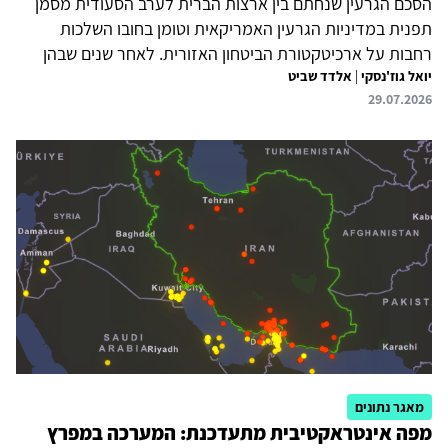
הסכם הגרעין שנחתם בין ארצות הברית לערב הסעודית מסמן
תפנית במדיניות הגרעין האמריקאית וטומן בחובו השלכות
רחבות על ארכיטקטורת הביטחון האזורית. לאחר שנים שבהן
יואל גוז'נסקי
|
אלדד שביט
התנתה וושינגטון כל שיתוף פעולה גרעיני בוויתור על יכולות
29.07.2026
במעגל הדלק, היא מאמצת כעת גישה גמישה יותר המבקשת
לנהל את סיכוני התפוצה במקום למנוע אותם לחלוטין. בכך,
ההסכם יוצר תקדים משמעותי ומעלה שאלות לגבי עתיד משטר
ה-NPT והאפשרות למרוץ גרעיני אזורי. מבחינת ישראל, מדובר
בדילמה אסטרטגית. מחד גיסא, ההסכם מחזק את מעמדה של
ארצות הברית במפרץ, מצמצם את השפעתן של סין ורוסיה
ומשמר מנופי השפעה...
מאגר נתונים
מפה אינטראקטיבית מתעדכנת: המערכה במפרץ