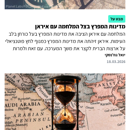
מבט על
מדינות המפרץ בצל המלחמה עם איראן
המלחמה עם איראן הציבה את מדינות המפרץ בעל כורחן בלב
העימות. איראן זיהתה את מדינות המפרץ כמנוף לחץ פוטנציאלי
על ארצות הברית לקצר את משך המערכה. עם זאת ולמרות
יואל גוז'נסקי
התקיפות האיראניות בשטחן, הן נמנעו עד עתה מהצטרפות
18.03.2026
גלויה למערכה והעדיפו מדיניות זהירה: מתן אפשרות לכוחות
אחרים לפעול משטחן, וכן נקטו פעולות התקפיות שניתן
להתכחש להן. מדיניות זו משקפת את חששן מפני החרפת
הפגיעה האיראנית בהן, לצד אי-בהירות אשר ליעדי ארצות
הברית. מנקודת מבטן של מדינות המפרץ, מבחן מרכזי לתוצאות
המערכה אינו רק מידת הפגיעה באיראן אלא גם ובעיקר המענה
לשאלה בדבר סיכויי...