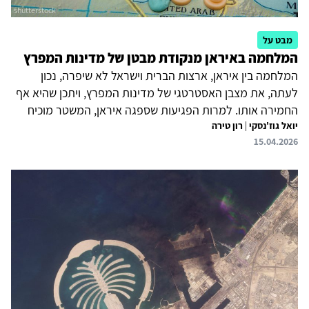
מבט על
המלחמה באיראן מנקודת מבטן של מדינות המפרץ
המלחמה בין איראן, ארצות הברית וישראל לא שיפרה, נכון
לעתה, את מצבן האסטרטגי של מדינות המפרץ, ויתכן שהיא אף
החמירה אותו. למרות הפגיעות שספגה איראן, המשטר מוכיח
יואל גוז'נסקי
|
רון טירה
עמידות תוך שמירה על מנופי לחץ מרכזיים – יכולת להפריע
15.04.2026
לשיט במצרי הורמוז ולפגוע בצינורות "עוקפים" ובתשתיות
אנרגיה קריטיות במדינות המפרץ. במקביל, המלחמה חידדה
בעיני מדינות המפרץ את מגבלות הערבות הביטחונית
האמריקאית. כתוצאה מכך ולנוכח העובדה כי אין בידן פתרונות
אופטימליים, סביר שהן ימשיכו במדיניות של גידור: המשך
ההישענות על ארצות הברית, העמקת ההתעצמות הצבאית
(בעיקר הגנה...