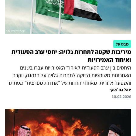
מבט על
מיריבות שקטה לתחרות גלויה: יחסי ערב הסעודית
ואיחוד האמירויות
היחסים בין ערב הסעודית לאיחוד האמירויות עברו בשנים
האחרונות משותפות הדוקה לתחרות גלויה על הנהגה, יוקרה
והשפעה אזורית. מאחורי החזות של "אחדות מפרצית" מסתתר
יואל גוז'נסקי
שבר עמוק, הנובע מהבדלים בתפיסות איום ומאבק על בכורה
10.02.2026
כלכלית-מדינית. התחזקות מעמדו של מחמד בן-סלמאן
והשאיפה הסעודית להוביל את העולם הערבי מתנגשות עם
מדיניות החוץ העצמאית והאקטיביסטית של אבו-דאבי, שביקשה
להשתחרר מההגמוניה הסעודית ולבסס לעצמה מעמד מוביל.
התחרות באה לידי ביטוי בזירות עימות שונות וכן במישור הכלכלי,
שם ערב הסעודית מאתגרת את הדומיננטיות האמירתית. כיום,