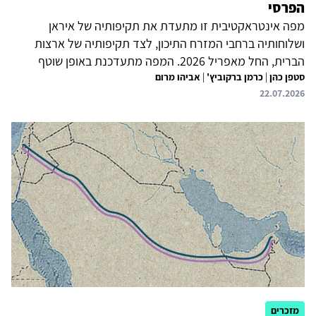
הפרסי
מפה אינטראקטיבית זו מתעדת את תקיפותיה של איראן
ושלוחותיה ברחבי המזרח התיכון, לצד תקיפותיה של ארצות
הברית, החל מאפריל 2026. המפה מתעדכנת באופן שוטף
סטפן כהן
|
כרמן ברקוביץ'
|
אביהו מרום
ומבוססת על מודיעין ממקורות גלויים (OSINT), תיעוד חזותי,
22.07.2026
הצהרות רשמיות ודיווחים בתקשורת. מטרת הפרויקט היא לספק
תמונת מצב נגישה, מבוססת-נתונים ועדכנית של העימות ככל
שהוא מתפתח.
מזכרים