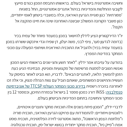
וחשיבה אסטרטגית בישראל בעולם. בראשותו התבסס המכון כגורם מייעץ
לקובעי ההחלטות והמדיניות בניהול אתגרים אסטרטגיים, החל בסוגיות
'מסורתיות' כגון סוגיית הגרעין האיראני, וכלה במשברי ביטחון לאומי ייחודיים,
כגון משבר הקורונה המשולב שבשנה האחרונה שינה את חיינו מהקצה אל
הקצה".
יו"ר הדירקטוריון הציע לידלין להישאר במכון במעמד מיוחד של עמית בכיר
(בדומה לגדעון סער, ציפי לבני, משה יעלון, דן שפירו וגדי איזנקוט ששרתו במכון
במעמד עמית בכיר) ולהוביל את התוכנית האיראנית ושיתופי הפעולה עם מכוני
המחקר במדינות המפרץ.
בהודעה על עזיבתו אמר ידלין: "לאחר תשע וחצי שנים בראשותי הגיעו המכון
ואנשיו הטובים לפסגות מרשימות של מקצועיות ומוניטין. מבחינתי הגיע כעת
הזמן להמשיך הלאה, לאתגרים הבאים". לדבריו, הוא מביט לאחור בסיפוק על
העשייה וההישגים המשותפים, שאותם הוביל עם צוות הנהלה מצוין, וכי אלה זכו
לאחרונה בהכרה רשמית
בדירוג מכוני המחקר העולמי TTCSP של אוניברסיטת
פנסילבניה
: INSS דורג כמכון מספר 1 בישראל ובמזרח התיכון, וכמספר 12 בין
מכוני המחקר והחשיבה בתחום המדיניות והביטחון בעולם.
לדברי ידלין, "המכון פיתח בשנים אלה תוכניות מחקר ותוצרים איכותיים,
רלוונטיים וייחודיים: להתמודדות עם פרויקט הגרעין האיראני, תוכנית סוריה
ו"מלחמת הצפון הראשונה", מתווה אסטרטגי לזירה הפלסטינית, תוכנית פוסט
אמת ו"פייק ניוז", תוכנית מחקר ייחודית בנושא ישראל-סין, תוכנית טכנולוגיה