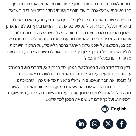
וביטחון לאומי, תוכנית משפט וביטחון לאומי, תוכנית החזית האזרחית והחוסן
הפנימי, יחסי ישראל-ארה"ב ועוד תוכניות ושטחי מחקר רבים וייחודיים בישראל".
בהתייחס לשנה האחרונה ציין ידלין כי "בזמן משבר הקורונה, כמשבר משולב
בריאותי, וכלכלי, חברתי ופוליטי, ששיבש את סדרי החיים בארץ ובעולם, התארגן
המכון במהירות כמרכז חשיבה רב תחומי. הצענו ראיה מערכתית ופתרונות
אסטרטגיה, מדיניות וארגון להתמודדות עם המשבר. תרמנו להבנת המתרחש
סביבנו, המלצנו על אופני ניהול האתגר ברמה הלאומית, על תחקור והיערכות
לגלים הבאים, ועל הצורך לאזן בין צרכי הבריאות לדרישות הכלכלה, באמצעות
מדיניות דיפרנציאלית וחכמה".
ידלין הודה ליו"ר הוועד המנהל של המכון, סר פרנק לואי, ולחברי הוועד המנהל
על תמיכתם, והעלה על נס את חבר הנאמנים הבינלאומי בראשות מר ג'ון
ג'ייקובסון ואת חבר הנאמנים הישראלי בראשות מר פיני כהן – שתמיכתם
הנדיבה ברוח ובחומר אפשרה את פעילות המכון, התפתחותו והצלחתו. לסיום
ביקש ידלין להודות לחוקרי המכון ועובדיו על רוח הצוות, היצירתיות, המקצועיות
והמסירות, ועל כך שהם העושים את המכון למה שהוא.
English