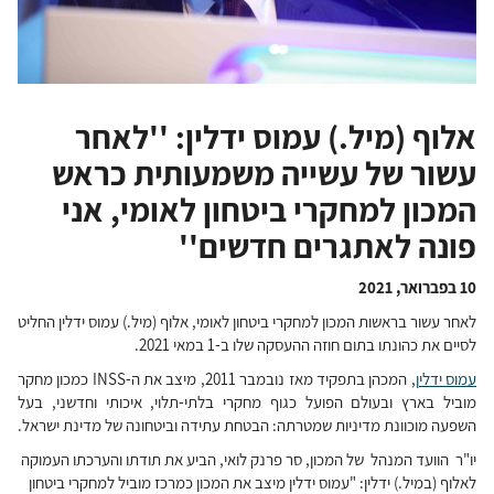
אלוף (מיל.) עמוס ידלין: ''לאחר
עשור של עשייה משמעותית כראש
המכון למחקרי ביטחון לאומי, אני
פונה לאתגרים חדשים''
10 בפברואר, 2021
לאחר עשור בראשות המכון למחקרי ביטחון לאומי, אלוף (מיל.) עמוס ידלין החליט
לסיים את כהונתו בתום חוזה ההעסקה שלו ב-1 במאי 2021.
עמוס ידלין
, המכהן בתפקיד מאז נובמבר 2011, מיצב את ה-INSS כמכון מחקר
מוביל בארץ ובעולם הפועל כגוף מחקרי בלתי-תלוי, איכותי וחדשני, בעל
השפעה מוכוונת מדיניות שמטרתה: הבטחת עתידה וביטחונה של מדינת ישראל.
יו"ר הוועד המנהל של המכון, סר פרנק לואי, הביע את תודתו והערכתו העמוקה
לאלוף (במיל.) ידלין: "עמוס ידלין מיצב את המכון כמרכז מוביל למחקרי ביטחון