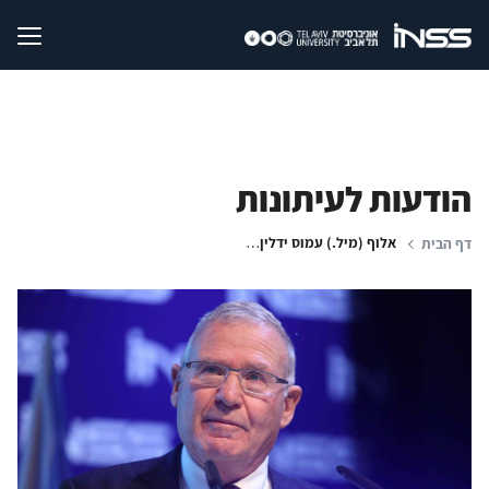
הודעות לעיתונות
אלוף (מיל.) עמוס ידלין: ''לאחר עשור של עשייה משמעותית כראש המכון למחקרי ביטחון לאומי, אני פונה לאתגרים חדשים''
דף הבית