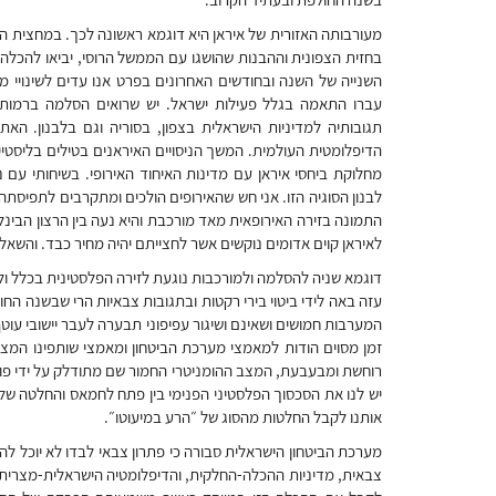
מעורבותה האזורית של איראן היא דוגמא ראשונה לכך. במחצית ה
בחזית הצפונית וההבנות שהושגו עם הממשל הרוסי, יביאו להכלה
השנייה של השנה ובחודשים האחרונים בפרט אנו עדים לשינויי מג
עברו התאמה בגלל פעילות ישראל. יש שרואים הסלמה ברמות הח
תגובותיה למדיניות הישראלית בצפון, בסוריה וגם בלבנון. האת
הדיפלומטית העולמית. המשך הניסויים האיראנים בטילים בליסטי
מחלוקת ביחסי איראן עם מדינות האיחוד האירופי. בשיחותי עם
לבנון הסוגיה הזו. אני חש שהאירופים הולכים ומתקרבים לתפיס
התמונה בזירה האירופאית מאד מורכבת והיא נעה בין הרצון הבינל
לאיראן קוים אדומים נוקשים אשר לחצייתם יהיה מחיר כבד. והשא
דוגמא שניה להסלמה ולמורכבות נוגעת לזירה הפלסטינית בכלל 
עזה באה לידי ביטוי בירי רקטות ובתגובות צבאיות הרי שבשנה החו
המערבות חמושים ושאינם ושיגור עפיפוני תבערה לעבר יישובי עו
זמן מסוים הודות למאמצי מערכת הביטחון ומאמצי שותפינו המצרי
רוחשת ומבעבעת, המצב ההומניטרי החמור שם מתודלק על ידי פולי
יש לנו את הסכסוך הפלסטיני הפנימי בין פתח לחמאס והחלטה של 
אותנו לקבל החלטות מהסוג של ״הרע במיעוטו״.
מערכת הביטחון הישראלית סבורה כי פתרון צבאי לבדו לא יוכל להב
צבאית, מדיניות ההכלה-החלקית, והדיפלומטיה הישראלית-מצרית,