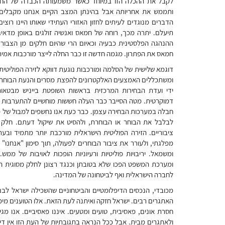
לקבל את ההכלה הזו במיוחד כאשר משמעותה הכבדה של החיים 
ותממש את אחריותה אבל בהינתן המצב הקיים אנחנו מקבלים
הדברים מנוגדים לעיתים לחזון האזורי העתידי שאותו היינו רו
תיעלם. יתרה מכך, רוחה של חמאס ואנשיה זולגים באופן מדאיג 
ההנהגה הפלסטינית כבעיה וכאיום הרי שהיום חלקים מן הצבור
חמאס את הפתרון. מגמה חדשה זו כבר החלה לייצר מורכבות אמית
דוגמא שלישית של הסלמה ומורכבות נוגעת דווקא לזירה הפוליטי
ומשתכללים האמצעים האלקטרונים להפצת מסרים והנעת הבוחרים.
ידי ועדת הבחירות המרכזית בראשות השופטת בייניש מבטאו
דמוקרטית. מטה הסייבר כבר העלה חששות מוחשיים להתערבות ז
חבלה במערכות הבחירה עצמן. כבר כעת אנו נחשפים למבול של מ
לבלבל את הבוחר או הבוחרת, ולהסיט את שיקול דעתם. חלק
ציבוריים. הזירה הפוליטית הישראלית מורכבת יותר מתמיד ובעת
מפלגתי, ולעורר את ציבור הבוחרים לפעולה, תוך סימון "אנחנו" ו
ומשמאל. יריבויות פוליטיות ורעיוניות הופכות לאויבות של מ
ומערכת המשפט הפכו שלא בטובתן וכנגד רצונן לחלק מסוגית הב
לחברה הישראלית ואף לביטחונה של המדינה.
מכובדי, הנכסים הדיפלומטיים והביטחוניים שהשכילה ישראל ל
האתגרים רבים. ישראל חזקה ואיתנה לעת הזאת. אלו הטוענים מימ
חסרת אונים, פאסיבית, טועים ומטעים. איננו פאסיביים. אנו מג
ולאתגרים מבית. אבל ככל הנראה בתגובתיות של העת הזו אין די.