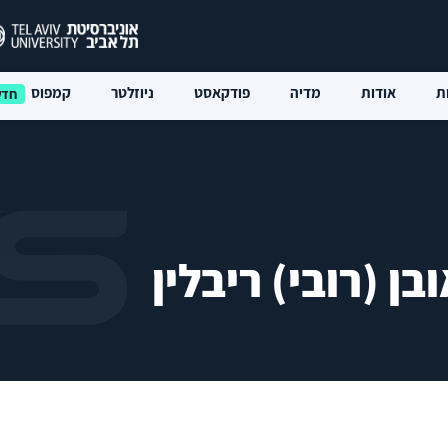
ת
אודות
מדיה
פודקאסט
ניוזלטר
קמפוס
ן (רובי) ריבלין