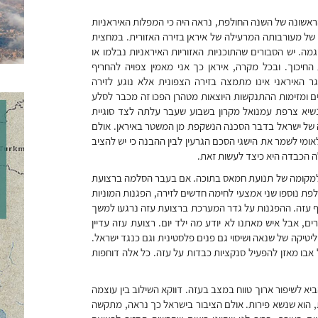
ראשונה של השנה החולפת, נראה היה כי המפלות האיראניות
 של מעורבותה המרעילה של איראן בזירה האזורית. במחצית
מה. יש הסבורים שהתוכניות האזוריות האיראניות נבלמו או
יכוך. ובכל מקרה, איראן כך אני מאמין צפויה להחריף
גר האיראני אינו מתמצה בזירה הצפונית אלא נוגע לזירה
ים ומזימות ההתנקשות היוצאות מטהרן הפכו זה מכבר לסלע
 נשיא צרפת עמנואל מקרון בשבוע שעבר עלתה לצד סוגיית
תה של ישראל בדבר הסכנה הנשקפת מן המשטר באיראן. אולם
אומי לשמר את הישגי הסכם הגרעין לבין ההבנה כי יש להציב
לה הכבדה היא כיצד לעשות זאת.
ולמקומה של תנועת חמאס בתוכה. אם בעבר הסלמה ברצועת
לפת נוספו שני אמצעי לחימה חדשים לזירה, הפגנות המוניות
טף עזה. ההפגנות על גדר המערכת ברצועת עזה נרגעו למשך
ם, אבל איש מאתנו לא יודע מה ילד יום. רצועת עזה עדיין
טיקה של שנאה ושיסוי גם פנים פלסטינית וגם כנגד ישראל.
אבו מאזן להפעיל סנקציות כבדות על עזה. כל אלה דוחפות
יא לשיפור ארוך טווח במצב בעזה. דווקא השילוב בין עוצמה
 הוא שנשא פירות. אולם הציבור בישראל כך נראה, מתקשה