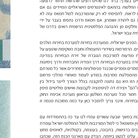
בעורף. ברור לנו שהיינו רוצים שהרשות תחזור לרצועה
 החלטות בהתאם לאינטרסים הישראליים המיידים גם אם
צים לראות. לתפיסתי לא רק שהמורכבות למול חמאס עזה לא
גם ליהודה ושומרון. אם חמאס ודרכו נתפסו בעבר על ידי
 וחלקים מן ההנהגה הפלסטינית הרשמית רואים בדרכו של
ית עבור ישראל.
ת הפנים ישראלית. ממערכת בחירות למערכת בחירות הולכים
 הרפורמות בשידורי התעמולה וחובת השקיפות שהוצעו על
ת מודעות למורכבות הגוברת של זירת הבחירות במדינה
רה במערכת הבחירות דרך המדיה החברתית ודרך ניסיונות
סרים ומסרים שכנגד מניפולציות וסחרירים אשר כל מטרתם
 מהמפלגות מסרבות במודע לעמוד מאחורי מהלכי פרסום
 הזו היא גם נתונה להקצנה בגלל הצורך לייצר בידול בין
"הם" ויצירת דה לגיטימציה לקבוצות ואישים פוליטיים מימין
מש. חמור מכל מערכות השלטון ובראשן מערכת אכיפת החוק
חירות. אינני צריך להסביר כאן עד כמה מסוכנת מגמה זו
בנות במשך שבעה עשורים עמדו לנו עד כה בהתמודדות עם
ין ומשמאל כי למול המורכבות ולמול ההסלמה ישראל עומדת
יבים ברגישות, בתבונה, בעוצמה, בקטלניות, לאיומים מחוץ
 עלינו לנקוט ביוזמה. הצדק עם מארגני הכנס הזה, שכתבו