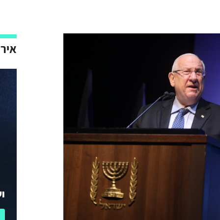
אירו
וע