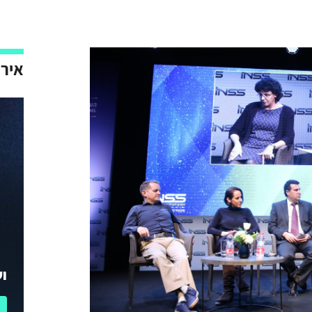
אירו
וע