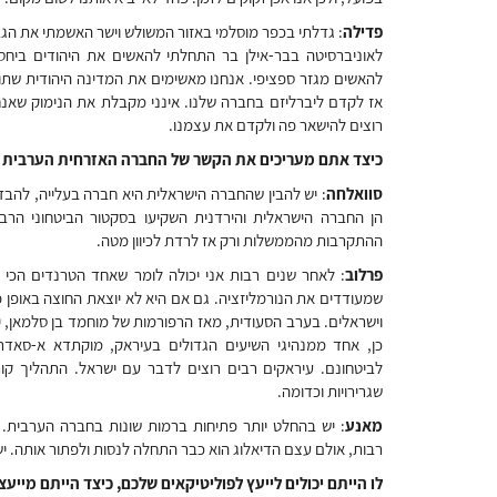
פדילה
: גדלתי בכפר מוסלמי באזור המשולש וישר האשמתי את הג
לאוניברסיטה בבר-אילן בר התחלתי להאשים את היהודים ביחסם
אז לקדם ליברליזם בחברה שלנו. אינני מקבלת את הנימוק שאנחנ
רוצים להישאר פה ולקדם את עצמנו.
כיצד אתם מעריכים את הקשר של החברה האזרחית הערבית 
סוואלחה
: יש להבין שהחברה הישראלית היא חברה בעלייה, להבד
הן החברה הישראלית והירדנית השקיעו בסקטור הביטחוני הר
ההתקרבות מהממשלות ורק אז לרדת לכיוון מטה.
פרלוב
: לאחר שנים רבות אני יכולה לומר שאחד הטרנדים הכי 
שמעודדים את הנורמליזציה. גם אם היא לא יוצאת החוצה באופן פ
וישראלים. בערב הסעודית, מאז הרפורמות של מוחמד בן סלמאן, י
כן, אחד ממנהיגי השיעים הגדולים בעיראק, מוקתדא א-סאדר
לביטחונם. עיראקים רבים רוצים לדבר עם ישראל. התהליך ק
שגרירויות וכדומה.
מאנע
: יש בהחלט יותר פתיחות ברמות שונות בחברה הערבית. נ
רבות, אולם עצם הדיאלוג הוא כבר התחלה לנסות ולפתור אותה. יש
לו הייתם יכולים לייעץ לפוליטיקאים שלכם, כיצד הייתם מיי