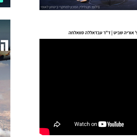
פ' אוריה שביט | ד"ר עבדאללה סוואלחה