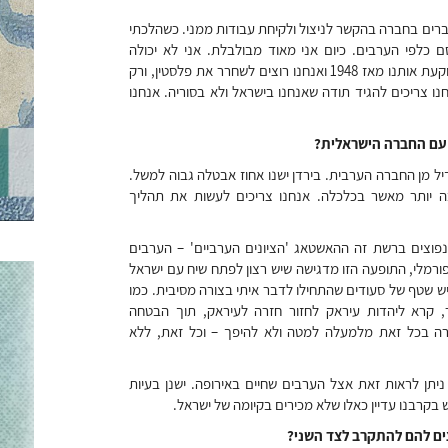
ברים בחברה בהקשר לניצול ולקיחת עבודות ממני. כשהלכתי
 כלפי הערבים. כיום אני מאוד מבולבלת. אני לא יכולה
להאשים מגזר ספציפי. אנחנו מאשימים את המדינה היהודית שתוקעת אותנו מאז 1948 ואנחנו רוצים לשחרר את פלסטין, ורק
ו צריכים להגיד תודה שאנחנו בישראל ולא בסוריה. אנחנו
עם החברה הישראלית?
יל מן החברה הערבית. בירדן ישנו אחוז אבטלה גבוה למשל.
בה יותר מאשר בכלכלה. אנחנו צריכים לעשות את תהליך
נפוצים ברשת זה ההאשטאג 'הציונים הערביים' – הערבים
ורמלי, התופעה הזו מדגישה שיש רצון לפתח שיח עם ישראל
ש שטף של סעודים שהתחילו לדבר איתי בצורה מסיבית. כמו
, קרא ליהדות עיראק לחזור חזרה לעיראק, תוך הבטחה
ורה בכל זאת מלמעלה למטה ולא להיפך – וכל זאת, ללא
יתן לראות זאת אצל הערבים שחיים באירופה. ישנן בעיות
 בקרבנו עדיין כאלו שלא מכירים בקיומה של ישראל.
עצים להם להתקרב לצד השני?