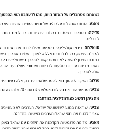
כשאתם מסתכלים על האזור היום, מהו לדעתכם הוא הסכסוך
מאנע
: אנחנו מסתכלים על סוגיה של זהויות. סוגיית הזהויות היא מק
פדילה
: המחסור במסגרת במונחי ערכים והרצון לחיות תחת 
ליברלית.
סוואלחה
: ריבוי הקונפליקטים מקשה עלינו לבחון את המזרח התי
למדינה עצמה, כמו לבנון וחיזבאללה. לאורך השנים הסכסוך היש
במזרח התיכון למעשה לא באמת קשור לסכסוך הישראלי-ערבי. מד
כאשר מדינות ערביות מגיעות לבריתות ושיתופי פעולה עם ישראל.
שונה לסכסוך.
פרלוב
: המקור לסכסוך הוא לא מה שנאמר עד כה, אלא בעיות פני
שביט
: מה שמאחד את העולם האסלאמי גם אחרי 70 שנה הוא התנגדות לישראל.
מה ניתן להשיג מנורמליזציה במרחב?
שביט
: יש דאגה בנוגע לשגשוג של ישראל. הערבים לא מעוניינים 
שצריך לבנות את יחסי ישראל והערבים באיטיות ובהדרגה.
מאנע
: מדינות פרגמטיות תקדמנה את היחסים עם ישראל באופן לא
בפועל, ולכן אנו אכן זקוקים לזמן. פחד לא יביא אותנו לשום מקום.