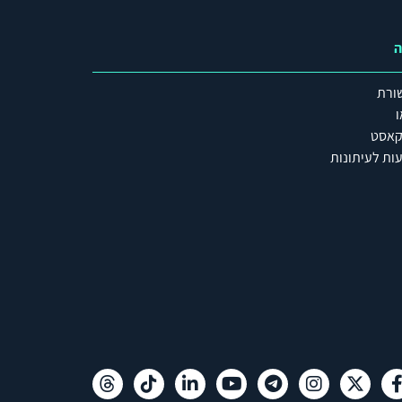
ה
ורת
ו
קאסט
ות לעיתונות