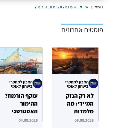
נושאים:
איראן
,
סעודיה ומדינות המפרץ
פוסטים אחרונים
המכון למחקרי
המכון למחקרי
ביטחון לאומי
ביטחון לאומי
לא רק הנזק
עוקף הורמוז?
המיידי: מה
ההימור
מלמדות
האסטרטגי
תקיפות הסייבר
הבעייתי של
04.08.2026
06.08.2026
נגד תשתיות
איחוד