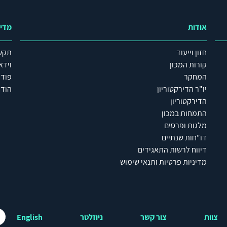
אודות
מדי
חזון וייעוד
תקש
קורות המכון
וידא
המחקר
פוד
יו"ר הדירקטוריון
הודע
הדירקטוריון
התמחות במכון
מלגות ופרסים
דו"חות שנתיים
דיווח לרשות התאגידים
מדיניות פרטיות ותנאי שימוש
צוות
צור קשר
ניוזלטר
English