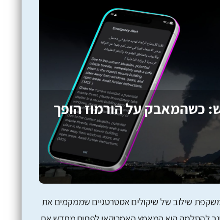
ש: כשהמאבק על הורמוז הופך
 משקפת שילוב של שיקולים אסטרטגיים שממקמים את
יגר להסלמה הוא המאמץ האמריקאי לפתוח מחדש את