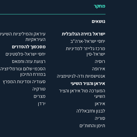
מחקר
נושאים
ישראל בזירה הגלובלית
עיראק והמיליציות השיעיו
העיראקיות
יחסי ישראל-ארה"ב
מסכסוך להסדרים
מרכז גלייזר למדיניות
ישראל-סין
יחסי ישראל-פלסטינים
רוסיה
רצועת עזה וחמאס
אירופה
הסכמי שלום ונורמליזציה
במזרח התיכון
אנטישמיות ודה-לגיטימציה
סעודיה ומדינות המפרץ
איראן והציר השיעי
טורקיה
המערכה מול איראן והציר
השיעי
מצרים
איראן
ירדן
לבנון וחזבאללה
סוריה
תימן והחות'ים