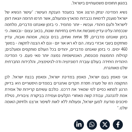
במגוון תחומים משמעותיים בישראל.
נשיא המדינה יצחק הרצוג אמר במעמד הענקת העיטור: ״עיטור הנשיא של
ישראל מוענק לדמויות נכבדות מהארץ ומהעולם, אשר תרמו תרומה יוצאת דופן
לישראל ולעם היהודי. ועכשיו - יותר מתמיד. כי בזמן שאנחנו מדברים, מלחמה
שנכפתה עלינו עדיין משבשת את חיינו בחזיתות שונות, בכאב עצום - ובגאווה. כי
בזמן שאנחנו מדברים, 99 אחיות ואחים, בנים ובנות, אמהות ואבות, עדיין
מוחזקים בשבי אכזרי בעזה. הם לא ראו אור יום - וגם לא הצצה לתקווה - במשך
460 ימים. כי בזמן שאנחנו מדברים, יהודים בכל העולם מותקפים ומועלבים;
קהילות התפוצות מכונסות, האנטישמיות נפוצה יותר מאי פעם. כי המדינה
היהודית היחידה בעולם עוברת דמוניזציה ודה-לגיטימציה, והלכידות החברתית
שלנו מאותגרת.
אני מאמין בעם ישראל, מאמין במדינת ישראל, ומאמין בנצח ישראל. לכן
התקופה הזו של סערה חסרת תקדים ואתגרים בממדים היסטוריים היא בדיוק
הרגע למחוא כפיים למי שמאיר את דרכנו. כולכם עשיתם קריירות של אמירת
אמת להנהגה, עבודה קשה מאחורי הקלעים ועמידה בביקורת ציבורית, נטילת
סיכונים מודעת למען ישראל, ופעולות ללא לאות לשיפור ארצנו ולחיזוק האומה
שלנו.״