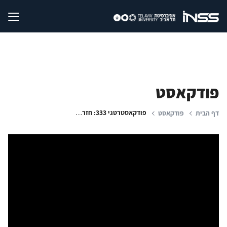
פודקאסט
פודקאסטרטגי 333: חזרה ללחימה - דיון מומחים | צומת טראמפ-איראן | המאבק הטכנולוגי והמזה"ת
דף הבית
פודקאסט