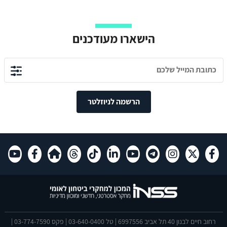
הישארו מעודכנים
הרשמה לניוזלטר
רחוב חיים לבנון 40 תל אביב 6997556 | טל 03-640-0400 | פקס 03-774-7590 |