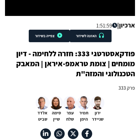
ארכיון
|
1:51:59
האזנה לשידור
צפייה בשידור
פודקאסטרטגי 333: חזרה ללחימה - דיון
מומחים | צומת טראמפ-איראן | המאבק
הטכנולוגי והמזה"ת
פרק 333
ירון
תמיר
עפר
סימה
אלדד
שניידר
הימן
שלח
שיין
שביט