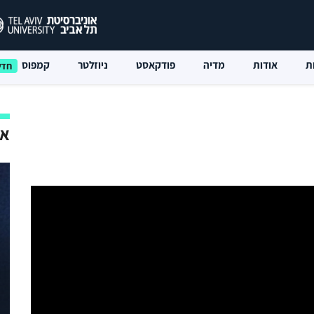
ת
אודות
מדיה
פודקאסט
ניוזלטר
קמפוס
אי