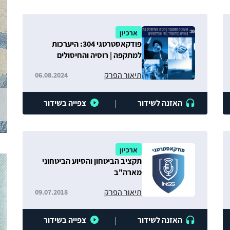
ארכיון
פודקאסטרטגי 304: היערכות
למתקפה | רוסיה והחיסולים
במזה"ת | הישראלים בוחרים
תיאור הפרק
06.08.2024
במלחמה? | סין והפלסטינים
האזנה לשידור
צפייה בשידור
|
ארכיון
תקציב הביטחון והסיוע הביטחוני
מארה"ב
תיאור הפרק
09.07.2018
האזנה לשידור
צפייה בשידור
|