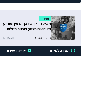
ארכיון
מאי עד כאן: איראן - גרעין וסוריה;
האירועים בעזה; ותכנית השלום
של טראמפ
תיאור הפרק
17.05.2018
האזנה לשידור
צפייה בשידור
|