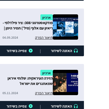
ארכיון
פודקאסטרטגי 308: ציר פילדלפי -
ריאיון עם אלוף (מיל’) תמיר הימן |
חזית איו”ש | יהדות ארה"ב
תיאור הפרק
04.09.2024
וישראל
האזנה לשידור
צפייה בשידור
|
ארכיון
הזירה העיראקית: שלוחי איראן
שמאתגרים את ישראל
תיאור הפרק
05.11.2024
האזנה לשידור
צפייה בשידור
|