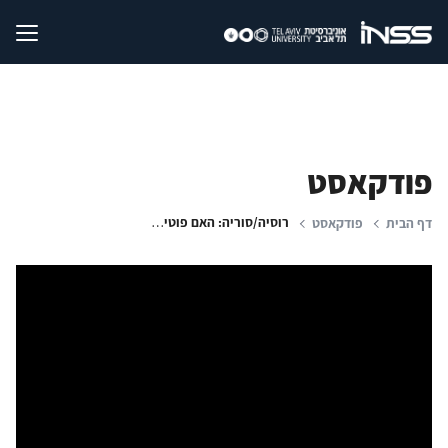
פודקאסט
רוסיה/סוריה: האם פוטין מאבד את הנכס החשוב שלו במזרח התיכון?
דף הבית
פודקאסט