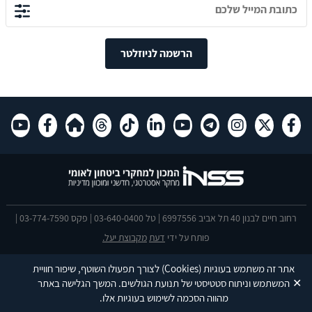
הרשמה לניוזלטר
רחוב חיים לבנון 40 תל אביב 6997556 | טל 03-640-0400 | פקס 03-774-7590 |
פותח על ידי
דעת
מקבוצת יעל.
הצהרת נגישות
אתר זה משתמש בעוגיות
(Cookies)
לצורך תפעולו השוטף, שיפור חוויית
This site is protected by reCAPTCHA and the Google
Privacy Policy
and
✕
המשתמש וניתוח סטטיסטי של תנועת הגולשים. המשך הגלישה באתר
Terms of Service
apply.
מהווה הסכמה לשימוש בעוגיות אלו.