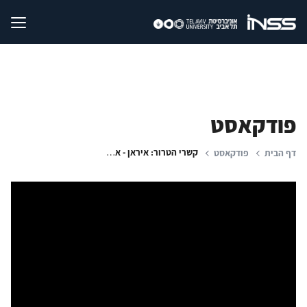
פודקאסט
קשרי הטרור: איראן - אלקאעדה; מגמות שיח בעולם הערבי בראשית 2021 ; ברית ישראל - יוון
דף הבית
פודקאסט