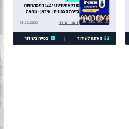
פודקאסטרטגי 227: התפתחויות
בזירה הצפונית | איראן - מחאה
ומונדיאל | ועידת האקלים בשארם
תיאור הפרק
01.12.2022
האזנה לשידור
צפייה בשידור
|