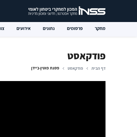
מחקר
פרסומים
נתונים
אירועים
צוו
פודקאסט
פסגת פוטין-ביידן
דף הבית
פודקאסט