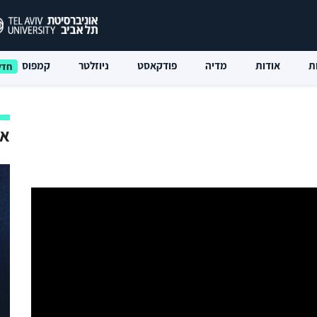
ת
אודות
מדיה
פודקאסט
ניוזלטר
קמפוס
אי