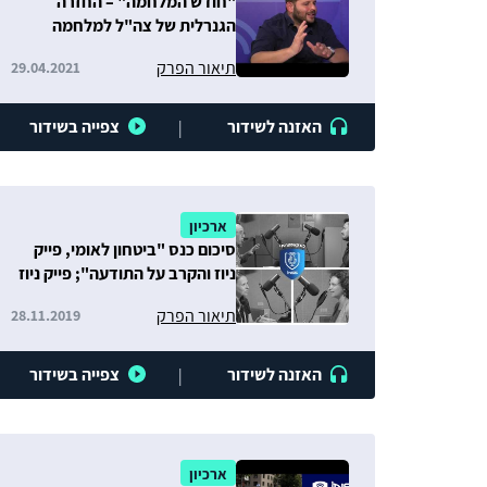
"חודש המלחמה" – החזרה
הגנרלית של צה"ל למלחמה
הבאה
תיאור הפרק
29.04.2021
האזנה לשידור
צפייה בשידור
|
ארכיון
סיכום כנס "ביטחון לאומי, פייק
ניוז והקרב על התודעה"; פייק ניוז
ודמוקרטיה; מדיה חברתית
תיאור הפרק
28.11.2019
ובחירות
האזנה לשידור
צפייה בשידור
|
ארכיון