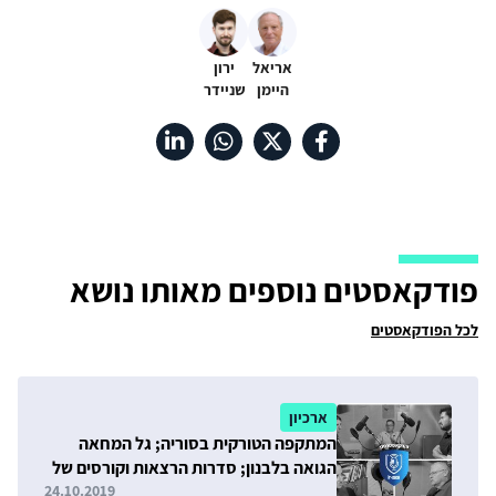
אריאל
ירון
היימן
שניידר
פודקאסטים נוספים מאותו נושא
לכל הפודקאסטים
ארכיון
המתקפה הטורקית בסוריה; גל המחאה
הגואה בלבנון; סדרות הרצאות וקורסים של
ה-INSS לקהל הרחב
24.10.2019