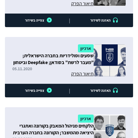
תיאור הפרק
|
האזנה לשידור
צפייה בשידור
ארכיון
שסעים וסולידריות בחברה הישראלית;
"מעבר לרשת" בסודאן; Deepfake וביטחון
05.11.2020
תיאור הפרק
|
האזנה לשידור
צפייה בשידור
ארכיון
הלקחים מניהול המאבק בקורונה ואתגרי
היציאה מהמשבר; הקורונה בחברה הערבית