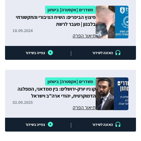
משדרים [אקסטרה] ביטחון
פיצוץ הביפרים: השיח הציבורי והתקשורתי
בלבנון | מעבר לרשת
18.09.2024
תיאור הפרק
|
האזנה לשידור
צפייה בשידור
משדרים [אקסטרה] ביטחון
קו ניו יורק-ירושלים: בין ממדאני, המפלגה
הדמוקרטית, יהודי ארה"ב וישראל
02.09.2025
תיאור הפרק
|
האזנה לשידור
צפייה בשידור