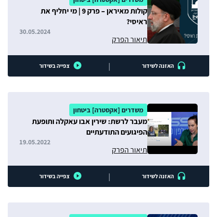
קולות מאיראן – פרק 9 | מי יחליף את
ראיסי?
30.05.2024
תיאור הפרק
|
האזנה לשידור
צפייה בשידור
משדרים [אקסטרה] ביטחון
מעבר לרשת: שירין אבו עאקלה ותופעת
הפיגועים התודעתיים
19.05.2022
תיאור הפרק
|
האזנה לשידור
צפייה בשידור