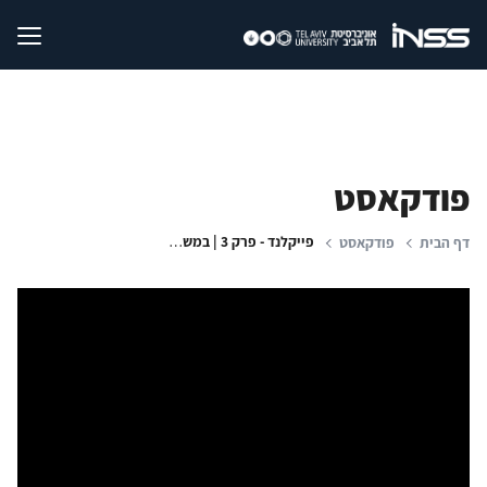
פודקאסט
פייקלנד - פרק 3 | במשחקי תודעה - סינוואר עקף את ישראל ואת נסראללה
דף הבית
פודקאסט