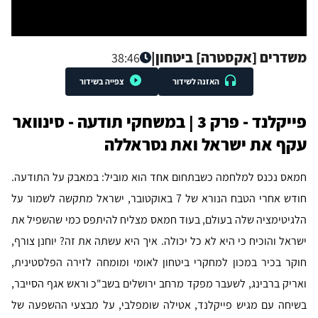
משדרים [אקסטרה] ביטחון
|
38:46
האזנה לשידור
צפייה בשידור
פייקלנד - פרק 3 | במשחקי תודעה - סינוואר
עקף את ישראל ואת נסראללה
חמאס נכנס למלחמה כשבתחום אחד הוא מוביל: במאבק על התודעה.
חודש אחרי הטבח הנורא של 7 באוקטובר, ישראל מתקשה לשמור על
הלגיטימציה שלה בעולם, בעוד חמאס מצליח להיתפס כמי שהשפיל את
ישראל והוכיח כי היא לא כל יכולה. איך היא עשתה את זה? יוחנן צורף,
חוקר בכיר במכון למחקרי ביטחון לאומי ומומחה לזירה הפלסטינית,
ואריק ברבינג, לשעבר מפקד מרחב ירושלים בשב"כ וראש אגף הסייבר,
בשיחה עם מגיש פייקלנד, אטילה שומפלבי, על מבצעי ההשפעה של