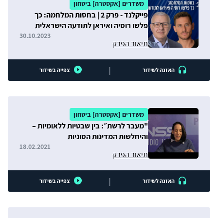
משדרים [אקסטרה] ביטחון
פייקלנד - פרק 2 | בחסות המלחמה: כך
פלשו רוסיה ואיראן לתודעה הישראלית
30.10.2023
תיאור הפרק
|
האזנה לשידור
צפייה בשידור
משדרים [אקסטרה] ביטחון
"מעבר לרשת״: בין שבטיות ללאומיות –
והיחלשות המדינות הסוניות
18.02.2021
תיאור הפרק
|
האזנה לשידור
צפייה בשידור