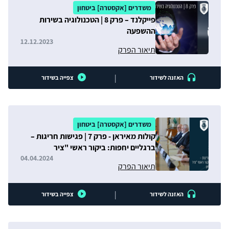
משדרים [אקסטרה] ביטחון
פייקלנד – פרק 8 | הטכנולוגיה בשירות
ההשפעה
12.12.2023
תיאור הפרק
|
האזנה לשידור
צפייה בשידור
משדרים [אקסטרה] ביטחון
קולות מאיראן - פרק 7 | פגישות חריגות –
ברגליים יחפות: ביקור ראשי "ציר
ההתנגדות" בטהראן
04.04.2024
תיאור הפרק
|
האזנה לשידור
צפייה בשידור