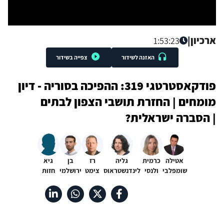
ארכיון
|
1:53:23
האזנה לשידור
צפייה בשידור
פודקאסטרטגי 319: ההפיכה בסוריה - דיון
מומחים | החזרת תושבי הצפון לבתים
| הסברה ישראלית?
אטילה
כרמית
גליה
רז
בן
גיא
שומפלבי
ולנסי
לינדנשטראוס
צימט
ירושלמי
חזות