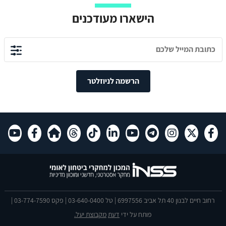
הישארו מעודכנים
הרשמה לניוזלטר
רחוב חיים לבנון 40 תל אביב 6997556 | טל 03-640-0400 | פקס 03-774-7590 |
פותח על ידי
דעת
מקבוצת יעל.