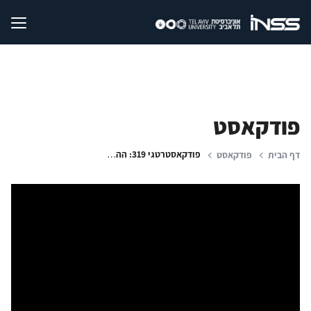
פודקאסט
פודקאסטרטגי 319: ההפיכה בסוריה - דיון מומחים | החזרת תושבי הצפון לבתים | הסברה ישראלית?
דף הבית
פודקאסט