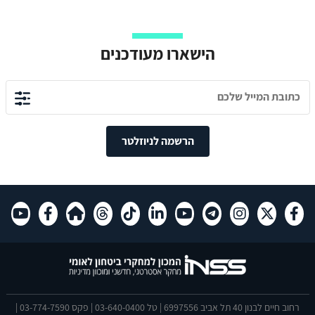
הישארו מעודכנים
הרשמה לניוזלטר
רחוב חיים לבנון 40 תל אביב 6997556 | טל 03-640-0400 | פקס 03-774-7590 |