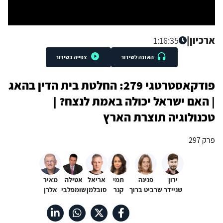
ארכיון
|
1:16:35
האזנה לשידור
צפייה בשידור
פודקאסטרטגי 279: החלטת בית הדין בהאג
| האם ישראל יכולה באמת לנצח? |
טכנולוגיה תוצרת הארץ
פרק 297
ירון
פנינה
תמי
אריאל
אטילה
מאיר
שניידר
שרביט ברוך
קנר
סובלמן
שומפלבי
אלרן