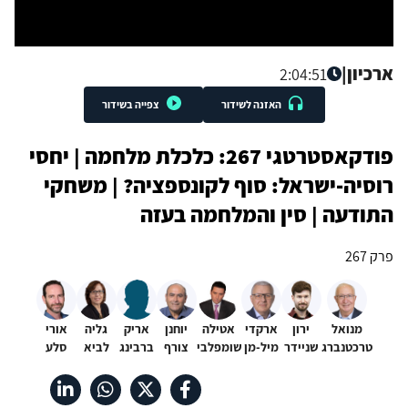
ארכיון
|
2:04:51
האזנה לשידור
צפייה בשידור
פודקאסטרטגי 267: כלכלת מלחמה | יחסי
רוסיה-ישראל: סוף לקונספציה? | משחקי
התודעה | סין והמלחמה בעזה
פרק 267
מנואל
ירון
ארקדי
אטילה
יוחנן
אריק
גליה
אורי
טרכטנברג
שניידר
מיל-מן
שומפלבי
צורף
ברבינג
לביא
סלע