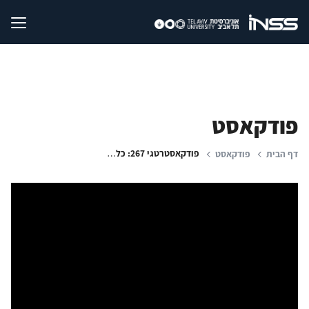
פודקאסט
פודקאסטרטגי 267: כלכלת מלחמה | יחסי רוסיה-ישראל: סוף לקונספציה? | משחקי התודעה | סין והמלחמה בעזה
דף הבית
פודקאסט