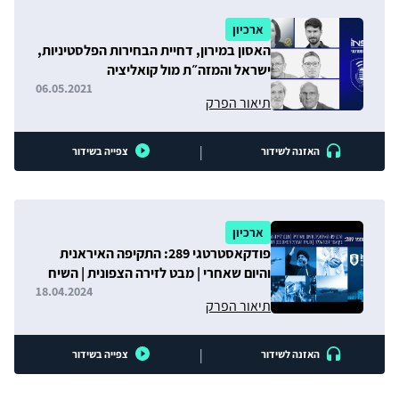
ארכיון
האסון במירון, דחיית הבחירות הפלסטיניות,
ישראל והמזה״ת מול קואליציה
אמריקנית-אירופית
06.05.2021
תיאור הפרק
|
האזנה לשידור
צפייה בשידור
ארכיון
פודקאסטרטגי 289: התקיפה האיראנית
והיום שאחרי | מבט לזירה הצפונית | השיח
העזתי: חמאס בנקודת שבירה?
18.04.2024
תיאור הפרק
|
האזנה לשידור
צפייה בשידור