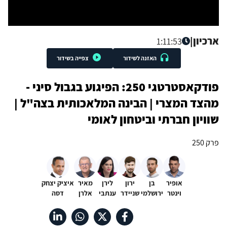
ארכיון
|
1:11:53
האזנה לשידור
צפייה בשידור
פודקאסטרטגי 250: הפיגוע בגבול סיני -
מהצד המצרי | הבינה המלאכותית בצה"ל |
שוויון חברתי וביטחון לאומי
פרק 250
אופיר
בן
ירון
לירן
מאיר
איציק יצחק
וינטר
ירושלמי
שניידר
ענתבי
אלרן
דסה