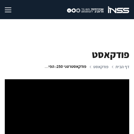
פודקאסט
פודקאסטרטגי 250: הפיגוע בגבול סיני - מהצד המצרי | הבינה המלאכותית בצה"ל | שוויון חברתי וביטחון לאומי
דף הבית
פודקאסט