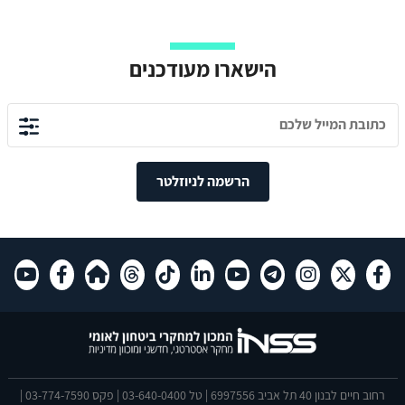
הישארו מעודכנים
הרשמה לניוזלטר
רחוב חיים לבנון 40 תל אביב 6997556 | טל 03-640-0400 | פקס 03-774-7590 |