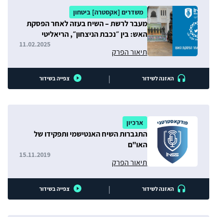
משדרים [אקסטרה] ביטחון
מעבר לרשת – השיח בעזה לאחר הפסקת
האש: בין ״נכבת הניצחון״, הריאליטי
"חטופים" ו״הגירה שלא מרצון״
11.02.2025
תיאור הפרק
|
האזנה לשידור
צפייה בשידור
ארכיון
התגברות השיח האנטישמי ותפקידו של
האו"ם
15.11.2019
תיאור הפרק
|
האזנה לשידור
צפייה בשידור