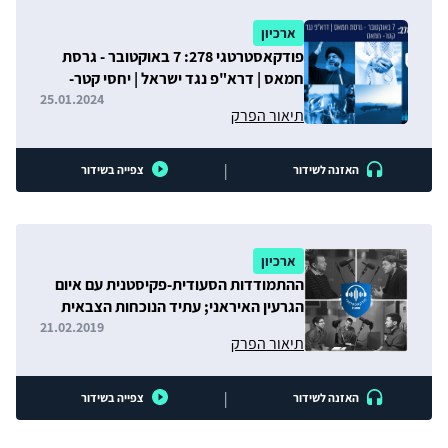
ארכיון
פודקאסטרטגי 278: 7 באוקטובר - גרסת
חמאס | דרא"פ נגד ישראל | יחסי קטר-
חמאס
25.01.2024
תיאור הפרק
|
האזנה לשידור
צפייה בשידור
ארכיון
ההתמודדות הסעודית-פקיסטנית עם איום
הגרעין האיראני; עתיד הנוכחות הצבאית
האמריקאית בעיראק; ובניית זהות "האדם
21.02.2019
תיאור הפרק
המצרי החדש" בעידן סיסי
|
האזנה לשידור
צפייה בשידור