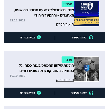
ארכיון
שנתיים לנורמליזציה עם מרוקו: ההישגים,
האתגרים – וההקשר היהודי
22.12.2022
תיאור הפרק
|
האזנה לשידור
צפייה בשידור
ארכיון
חולשת שלטון החמאס בעזה ככוח; גל
המחאה בהונג- קונג; וסכסוכים דתיים
ותופעות המסבירות אותם
10.10.2019
תיאור הפרק
|
האזנה לשידור
צפייה בשידור