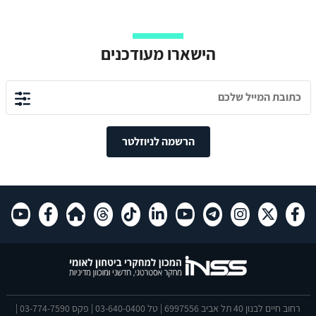
הישארו מעודכנים
הרשמה לניוזלטר
רחוב חיים לבנון 40 תל אביב 6997556 | טל 03-640-0400 | פקס 03-774-7590 |