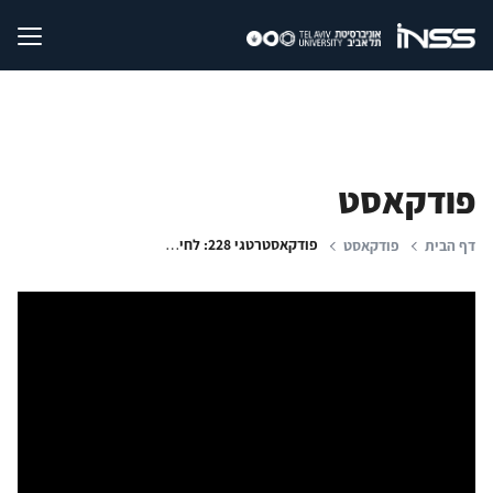
פודקאסט
פודקאסטרטגי 228: לחימה בעורף האויב | יחסי ישראל-ארה"ב | סמכויות מערכת המשפט בישראל
דף הבית
פודקאסט