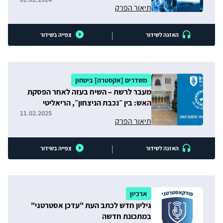
טכנולוגיה תוצרת הארץ
תיאור הפרק
|
האזנה לשידור
צפייה בשידור
משדרים [אקסטרה] ביטחון
מעבר לרשת – השיח בעזה לאחר הפסקת
האש: בין ״נכבת הניצחון״, הריאליטי
"חטופים" ו״הגירה שלא מרצון״
11.02.2025
תיאור הפרק
|
האזנה לשידור
צפייה בשידור
ארכיון
גיליון חדש לכתב העת "עדכן אסטרטגי"
במתכונת חדשה