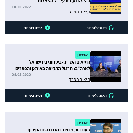
ה-INSS עונים על כל השאלות
18.10.2022
תיאור הפרק
|
האזנה לשידור
צפייה בשידור
ארכיון
התיאום המדיני-ביטחוני בין ישראל
לארה״ב: תרגול התקיפה באיראן והפערים
בעניין הסכם הגרעין
24.05.2022
תיאור הפרק
|
האזנה לשידור
צפייה בשידור
ארכיון
מעורבות צרפת במזרח הים התיכון: