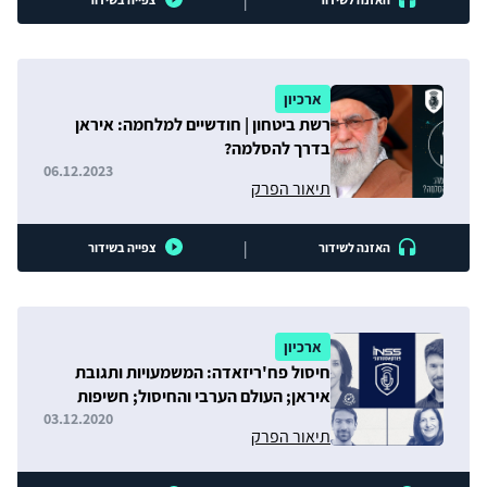
|
ארכיון
רשת ביטחון | חודשיים למלחמה: איראן
בדרך להסלמה?
06.12.2023
תיאור הפרק
|
האזנה לשידור
צפייה בשידור
ארכיון
חיסול פח'ריזאדה: המשמעויות ותגובת
איראן; העולם הערבי והחיסול; חשיפות
חומרי מודיעין
03.12.2020
תיאור הפרק