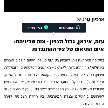
ארכיון
|
28:40
האזנה לשידור
צפייה בשידור
עזה, איראן, גבול הצפון - ומה שביניהם:
איום התיאום של ציר ההתנגדות
בתקופה האחרונה ניתן להבחין בשיתוף פעולה ותיאום הולכים וגוברים
בין חלקי "ציר ההתנגדות" לישראל – הארגונים הפלסטינים, חזבאללה,
איראן, המיליציות השיעיות ועוד. בפודקאסט זה מנתחים מנהל המכון,
תא"ל (מיל') אודי דקל, והחוקר הבכיר, ד"ר קובי מיכאל, את משמעויות
חיבורים מעניינים אלה – בין הפלסטינים לציר השיעי, בין אירועים בעזה
לאירועים בירושלים ובגדה המערבית, בין הזירה הצפונית לזירה
הדרומית ועוד.