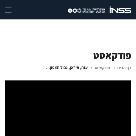
פודקאסט
עזה, איראן, גבול הצפון - ומה שביניהם: איום התיאום של ציר ההתנגדות
דף הבית
פודקאסט