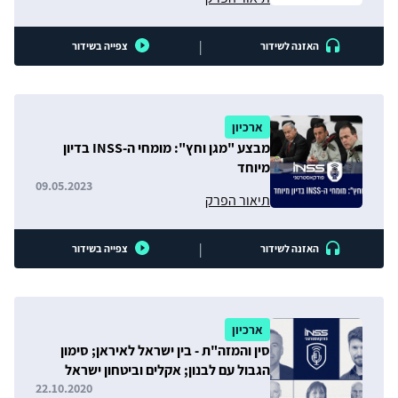
|
האזנה לשידור
צפייה בשידור
ארכיון
מבצע "מגן וחץ": מומחי ה-INSS בדיון
מיוחד
09.05.2023
תיאור הפרק
|
האזנה לשידור
צפייה בשידור
ארכיון
סין והמזה"ת - בין ישראל לאיראן; סימון
הגבול עם לבנון; אקלים וביטחון ישראל
22.10.2020