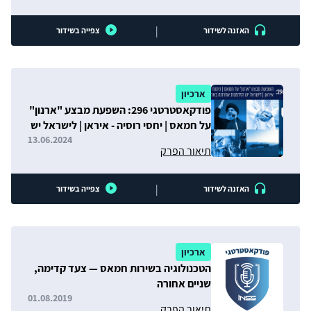
|
האזנה לשידור
צפייה בשידור
ארכיון
פודקאסטרטגי 296: השפעת מבצע "ארנון"
על חמאס | יחסי רוסיה - איראן | לישראל יש
הזדמנות אחרונה בארה"ב
13.06.2024
תיאור הפרק
|
האזנה לשידור
צפייה בשידור
ארכיון
הטכנולוגיה בשירות חמאס — צעד קדימה,
שניים אחורה
01.08.2019
תיאור הפרק