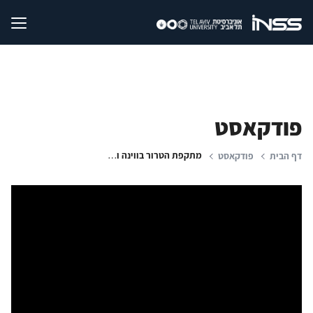
פודקאסט
מתקפת הטרור בווינה ואיום דאע"ש באירופה
דף הבית
פודקאסט