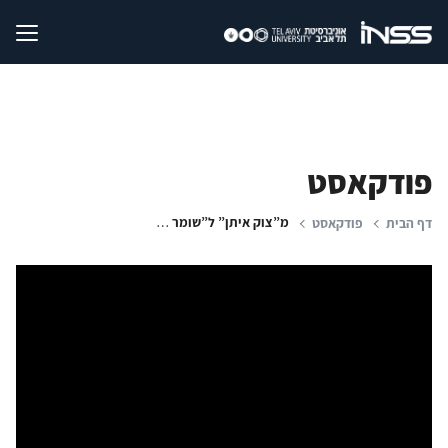
פודקאסט
מ”צוק איתן” ל”שומר החומות": שבויים ונעדרים, ירי תלול מסלול, האתגר התת-קרקעי
דף הבית
פודקאסט