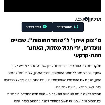
ארכיון
|
32:53
האזנה לשידור
צפייה בשידור
מ”צוק איתן” ל”שומר החומות": שבויים
ונעדרים, ירי תלול מסלול, האתגר
התת-קרקעי
חלקו השני של הפודקאסט המיוחד לציון שמונה שנים למבצע "צוק
איתן" ויותר משנה ל"שומר החומות", מנהל המכון, אלוף (מיל.) תמיר
הימן, מנתח את ההיבטים האופרטיביים עימם התמודדה ישראל ברצועת
עזה, בשני המבצעים וגם אחריהם.
תחילה נדונה סוגית השבויים והנעדרים – האם חלה התקדמות במו"מ
עם חמאס ומדוע הנושא חשוב במיוחד למנהיג חמאס בעזה, יחיא