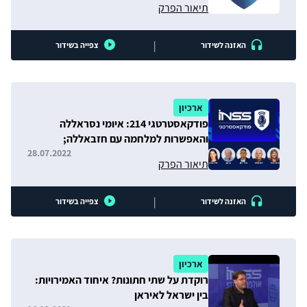
תיאור הפרק
|
האזנה לשידור
צפייה בשידור
ארכיון
פודקאסטרטגי 214: איומי נסראללה
והאפשרות למלחמה עם חזבאללה;
המלחמה באוקראינה; עזה ומשבר האקלים
28.07.2022
תיאור הפרק
|
האזנה לשידור
צפייה בשידור
ארכיון
רוקדת על שתי חתונות? איחוד האמירויות:
בין ישראל לאיראן