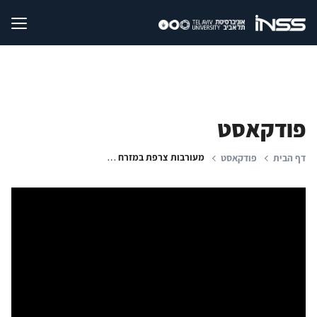
פודקאסט
מעורבות צרפת במזרח הים התיכון: תמריצים ביטחוניים ומאבק על השפעה
דף הבית
פודקאסט