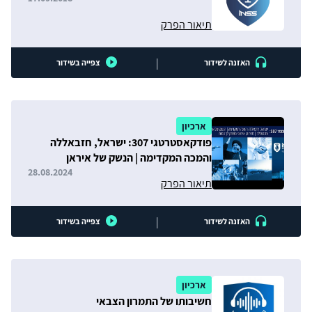
תיאור הפרק
|
האזנה לשידור
צפייה בשידור
ארכיון
פודקאסטרטגי 307: ישראל, חזבאללה
והמכה המקדימה | הנשק של איראן
וחזבאללה | זהירות, איראני משחק לך במוח
28.08.2024
תיאור הפרק
|
האזנה לשידור
צפייה בשידור
ארכיון
חשיבותו של התמרון הצבאי