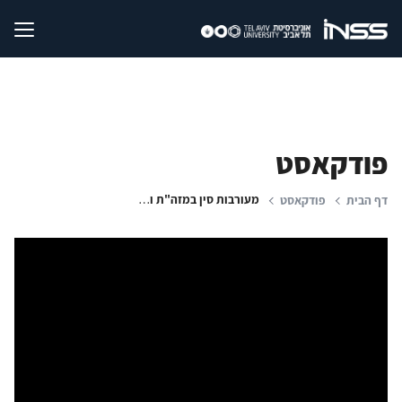
פודקאסט
מעורבות סין במזה"ת וקשריה עם איראן: ריאיון עם ראש המוסד לשעבר
דף הבית
פודקאסט