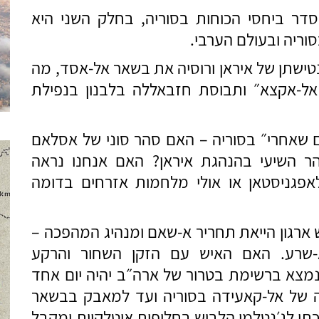
דר ביחסי הכוחות בסוריה, בחלק השני היא
ריה ובעולם הערבי.
נטישתן של איראן ורוסיה את בשאר אל-אסד, מה
אל-אקצא״ ותבוסת חזבאללה בלבנון בנפילת
ום שאחרי״ בסוריה – האם סהר סוני של אסלאם
הר השיעי בהנהגת איראן? האם אנחנו נראה
פגניסטאן או אולי מלחמות אזרחים בדומה
 ארגון הייאת תחריר א-שאם ומנהיג המהפכה –
א-שרע. האם האיש עם הזקן השחור והרקע
מצא ברשימת בטרור של ארה״ב יהיה יום אחד
 של אל-קאעידה בסוריה ועד למאבק בבשאר
יכתו לג׳נטלמן הלבוש בחליפות איטלקיות ומקבל