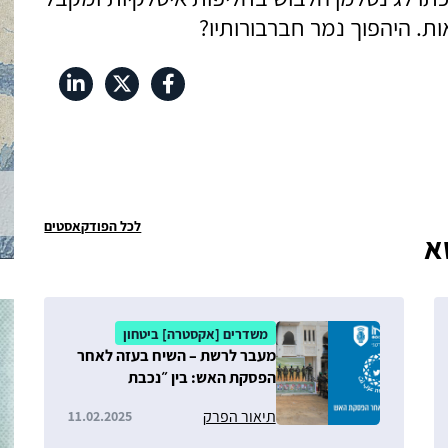
ת. היהפוך נמר חברבורותיו?
לכל הפודקאסטים
א
משדרים [אקסטרה] ביטחון
מעבר לרשת – השיח בעזה לאחר
הפסקת האש: בין ״נכבת
הניצחון״, הריאליטי "חטופים"
תיאור הפרק
11.02.2025
ו״הגירה שלא מרצון״