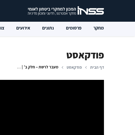
מחקר
פרסומים
נתונים
אירועים
צוו
פודקאסט
מעבר לרשת – חלק ב' | המהפכה בסוריה: השיח ברחובות דמשק, ומי אתה אל-ג'ולאני?
דף הבית
פודקאסט