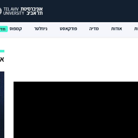
ת
אודות
מדיה
פודקאסט
ניוזלטר
קמפוס
אי