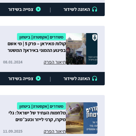
האזנה לשידור
צפייה בשידור
|
משדרים [אקסטרה] ביטחון
קולות מאיראן – פרק 5 | מי אשם
בפיגוע ההמוני באיראן? המשטר
טוען שישראל – העם חושב אחרת
תיאור הפרק
08.01.2024
האזנה לשידור
צפייה בשידור
|
משדרים [אקסטרה] ביטחון
מלחמות העתיד של ישראל: גלי
מיקרו, קרני לייזר וכטב״מים
אוטונומיים
תיאור הפרק
11.09.2025