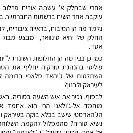
אחרי שבחלק א' עשתה אורית פרלוב ס
עוקבת אחר השיח ברשתות החברתיות בסו
נלמד מה הן הסיבות, בראייה ציבורית, ל
החלק של יחיא סינוואר, ״מבצע מבול 
אסד.
כמו כן נבין מה הן החלופות השונות ל״י
פוליטי בהנהגת טורקיה יחליף את הס
השתלטות של ג׳יהאד סלאפי בדומה לא
לעיראק ולבנון?
לבסוף, נכיר את איש השעה בסוריה, ראש
מוחמד אל-ג׳ולאני הרי הוא אחמד 
הג׳האדסטי שישב בכלא בוקה בעיראק ונ
נשיא סוריה? מהמסלול להקמת השלוחה
אל-אסד, הכינוי שקיבל ״ג׳׳ולאנסקי״ והפ