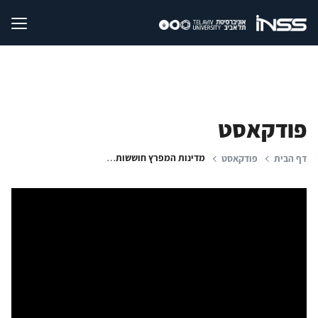
פודקאסט
מדינות המפרץ חוששות מקריסת המשטר האיראני
דף הבית
פודקאסט