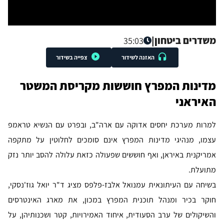
משדרים ביטחון
|
35:03
האזנה לשידור
צפייה בשידור
מדינות המפרץ חוששות מקריסת המשטר
האיראני
למרות מערכת יחסים אדוקה עם ארה"ב, ובפרט עם הנשיא טראמפ
עצמו, מנהיגי מדינות המפרץ אינם סומכים לחלוטין על מתקפה
אמריקנית באיראן, ואף חוששים שפעולה כזאת עלולה להסב יותר נזק
מתועלת.
בשיחה עם העיתונאית עמנואל אלבז-פלפס מציג ד"ר יואל גוז'נסקי,
חוקר בכיר ומנהל תוכנית המפרץ במכון, את מארג האינטרסים
והשיקולים של ערב הסעודית, איחוד האמירויות, קטר ושכנותיהן, על