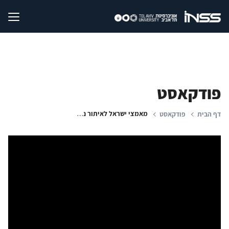
פודקאסט
מאמצי ישראל לאיתור נעדרים ושבויים; אמת, פוסט-אמת ופייק ניוז; סיכונים לבני נוער ברשת
דף הבית
פודקאסט