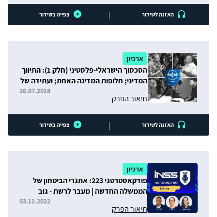
|
האזנה לשידור
צפייה בשידור
ארכיון
הסכסוך הישראלי-פלסטיני (חלק 1): התיווך
המדיני; חלופות המדינה האחת; ועתידה של
ירושלים
26.07.2018
תיאור הפרק
|
האזנה לשידור
צפייה בשידור
ארכיון
פודקאסטרטגי 223: אתגרי הביטחון של
הממשלה החדשה | מעבר לרשת - גוב
האריות | הארכת כהונת נשיא סין
03.11.2022
תיאור הפרק