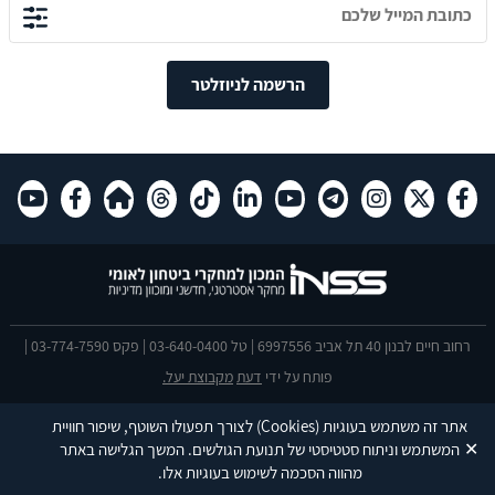
הרשמה לניוזלטר
רחוב חיים לבנון 40 תל אביב 6997556 | טל 03-640-0400 | פקס 03-774-7590 |
פותח על ידי
דעת
מקבוצת יעל.
הצהרת נגישות
אתר זה משתמש בעוגיות
(Cookies)
לצורך תפעולו השוטף, שיפור חוויית
This site is protected by reCAPTCHA and the Google
Privacy Policy
and
✕
המשתמש וניתוח סטטיסטי של תנועת הגולשים. המשך הגלישה באתר
Terms of Service
apply.
מהווה הסכמה לשימוש בעוגיות אלו.