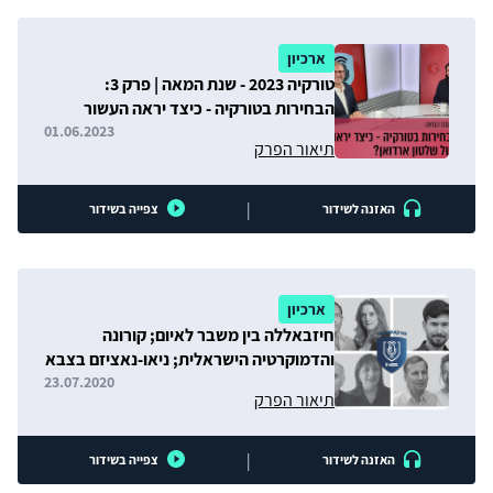
ארכיון
טורקיה 2023 - שנת המאה | פרק 3:
הבחירות בטורקיה - כיצד יראה העשור
השלישי של שלטון ארדואן?
01.06.2023
תיאור הפרק
|
האזנה לשידור
צפייה בשידור
ארכיון
חיזבאללה בין משבר לאיום; קורונה
והדמוקרטיה הישראלית; ניאו-נאציזם בצבא
גרמניה
23.07.2020
תיאור הפרק
|
האזנה לשידור
צפייה בשידור