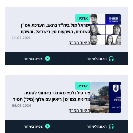
ארכיון
ישראל מול ביה"ד בהאג, הערכת אמ"ן
השנתית, השקעות סין בישראל, והשקת
הפינה "קול האמת"
11.02.2021
תיאור הפרק
|
האזנה לשידור
צפייה בשידור
ארכיון
ציר פילדלפי: מאתגר ביטחוני לסוגיה
מדינית במו״מ | ריאיון עם אלוף (מיל') תמיר
הימן
04.09.2024
תיאור הפרק
|
האזנה לשידור
צפייה בשידור