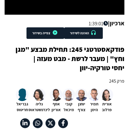
ארכיון
|
1:39:01
האזנה לשידור
צפייה בשידור
פודקאסטרטגי 245: תחילת מבצע "מגן
וחץ" | מעבר לרשת - מבט מעזה |
יחסי טורקיה-יוון
פרק 245
אורית
תמיר
יוחנן
קובי
אסף
גליה
גבריאל
פרלוב
הימן
צורף
מיכאל
אוריון
לינדנשטראוס
חריטוס