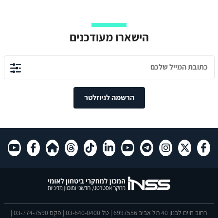
הישארו מעודכנים
הרשמה לניוזלטר
רחוב חיים לבנון 40 תל אביב 6997556 | טל 03-640-0400 | פקס 03-774-7590 |