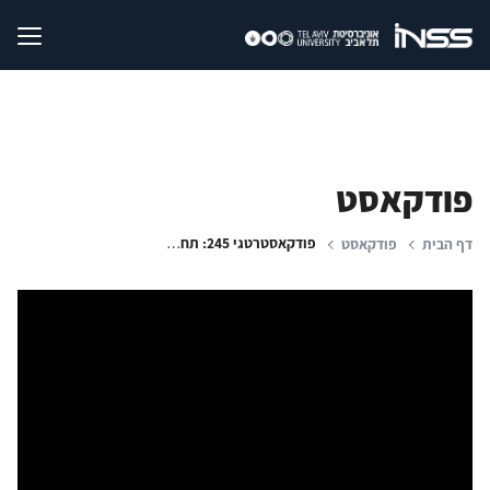
פודקאסט
פודקאסטרטגי 245: תחילת מבצע "מגן וחץ" | מעבר לרשת - מבט מעזה | יחסי טורקיה-יוון
דף הבית
פודקאסט