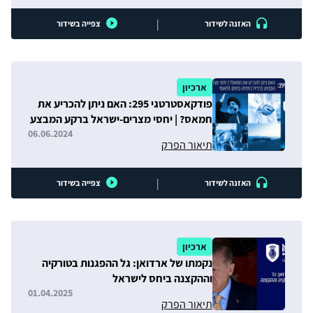
|
האזנה לשידור
צפייה בשידור
ארכיון
פודקאסטרטגי 295: האם ניתן להכריע את
חמאס? | יחסי מצרים-ישראל ברקע המבצע
ברפיח | נסיגה בחוסן הלאומי
06.06.2024
תיאור הפרק
|
האזנה לשידור
צפייה בשידור
ארכיון
נקמתו של ארדואן: גל ההפגנות בטורקיה
וההקצנה ביחס לישראל
01.04.2025
תיאור הפרק