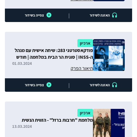
|
האזנה לשידור
צפייה בשידור
ארכיון
פודקאסטרטגי 283: שיחה אישית עם מנהל
ה-INSS | סוגית הר הבית במלחמה | חודש
רמדאן - צפירת הרגעה
01.03.2024
תיאור הפרק
|
האזנה לשידור
צפייה בשידור
ארכיון
מלחמת "חרבות ברזל" - הזווית הנשית
13.03.2024