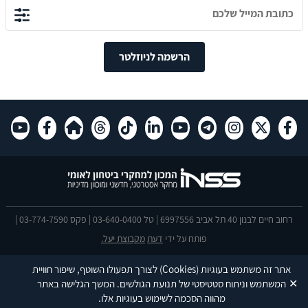
הרשמה לניוזלטר
רחוב חיים לבנון 40 תל אביב 6997556 | טל 03-640-0400 | פקס 03-774-7590 |
פותח על ידי
דעת
מקבוצת יעל.
הצהרת נגישות
אתר זה משתמש בעוגיות
(Cookies)
לצורך תפעולו השוטף, שיפור חוויית
This site is protected by reCAPTCHA and the Google
Privacy Policy
and
✕
המשתמש וניתוח סטטיסטי של תנועת הגולשים. המשך הגלישה באתר
Terms of Service
apply.
מהווה הסכמה לשימוש בעוגיות אלו.