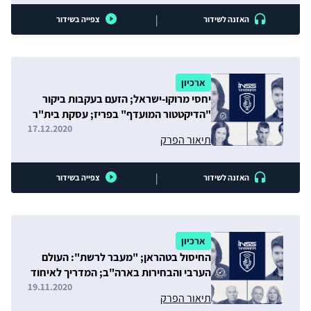
|
האזנה לשידור
צפייה בשידור
ארכיון
יחסי מרוקו-ישראל; הזעם בעקבות ביקור
"הדיקטטור המועדף" בפריז; עסקת בית"ר
17.12.2020
תיאור הפרק
|
האזנה לשידור
צפייה בשידור
ארכיון
החיסול בטהראן; "מעבר לרשת": העולם
הערבי והבחירות בארה"ב; המדריך לאיחוד
האמירויות
19.11.2020
תיאור הפרק