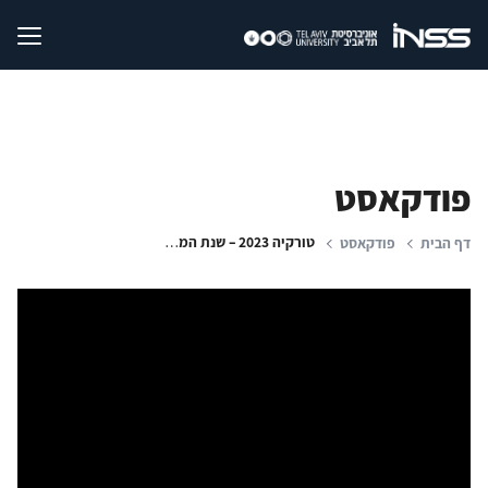
פודקאסט
טורקיה 2023 – שנת המאה | פרק 1: בין הרפובליקה האסלאמית לרפובליקה הטורקית
דף הבית
פודקאסט