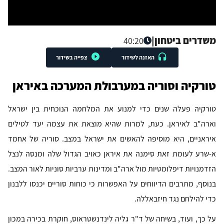
משדרים ביטחון
|
40:20
האזנה לשידור
צפייה בשידור
טורקיה וסוריה במערבולת המערכה באיראן
טורקיה פעלה שנים כדי למנוע את המלחמה הנוכחית בין ישראל
וארה"ב לאיראן. כעת, למרות שהיא מוצאת את עצמה יעד לטילים
איראניים, היא מוסיפה להאשים את ישראל במצב. סוריה של אחמד
א-שרע לעומת זאת סימנה את איראן כאויב הגדול שלה ומנסה לנצל
הזדמנויות דיפלומטיות מול ארה"ב ומדינות ערביות סוניות לאור המצב.
בנוסף, מתרבים הדיווחים על האפשרות כי כוחות סוריים יכנסו ללבנון
כדי להילחם נגד חיזבאללה.
על כך, ועוד, בשיחה של ד"ר גליה לינדנשטראוס, חוקרת בכירה במכון