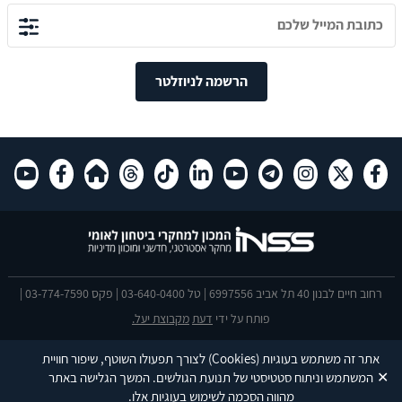
הרשמה לניוזלטר
רחוב חיים לבנון 40 תל אביב 6997556 | טל 03-640-0400 | פקס 03-774-7590 |
פותח על ידי
דעת
מקבוצת יעל.
הצהרת נגישות
אתר זה משתמש בעוגיות
(Cookies)
לצורך תפעולו השוטף, שיפור חוויית
This site is protected by reCAPTCHA and the Google
Privacy Policy
and
✕
המשתמש וניתוח סטטיסטי של תנועת הגולשים. המשך הגלישה באתר
Terms of Service
apply.
מהווה הסכמה לשימוש בעוגיות אלו.