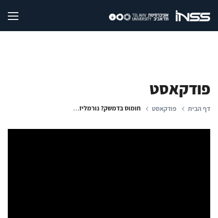
פודקאסט
חומוס בדמשק? נורמליזציה עם סוריה - התרחישים הריאליים
דף הבית
פודקאסט