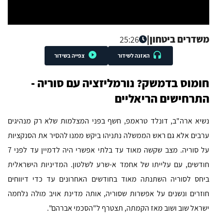
משדרים ביטחון
|
25:26
האזנה לשידור
צפייה בשידור
חומוס בדמשק? נורמליזציה עם סוריה -
התרחישים הריאליים
נשיא ארה"ב, דונלד טראמפ, חשף בפני המצלמות שלא רק מנהיגים
ערבים אלא גם ראש הממשלה נתניהו ביקש ממנו להסיר את הסנקציות
על סוריה. מצב שקשה מאוד עד בלתי אפשרי היה לדמיין עד לפני 7
חודשים, עם עלייתו של אחמד א-שרע לשלטון. המדיניות הישראלית
ביחס לסוריה השתנתה מאוד בחודשים האחרונים עד כדי דיווחים
חוזרים ונשנים על אפשרות שסוריה, אותה מדינת אויב מולה נלחמה
ישראל שוב ושוב מאז הקמתה, תצטרף ל"הסכמי אברהם".