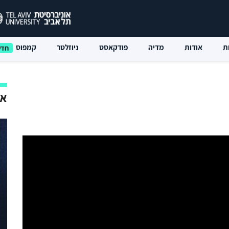
ת
אודות
מדיה
פודקאסט
ניוזלטר
קמפוס
אי