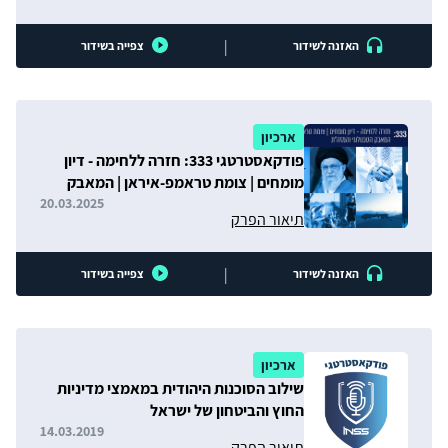
|
האזנה לשידור
צפייה בשידור
ארכיון
פודקאסטרטגי 333: חזרה ללחימה - דיון
מומחים | צומת טראמפ-איראן | המאבק
הטכנולוגי והמזה"ת
20.03.2025
תיאור הפרק
|
האזנה לשידור
צפייה בשידור
ארכיון
שילוב הסוכנות היהודית במאמצי מדיניות
החוץ והביטחון של ישראל
14.03.2019
תיאור הפרק