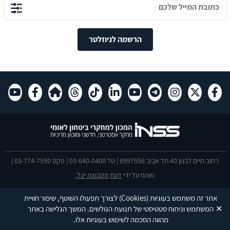
הרשמה לניוזלטר
רחוב חיים לבנון 40 תל אביב 6997556 | טל 03-640-0400 | פקס 03-774-7590 |
פותח על ידי
דעת
מקבוצת יעל.
הצהרת נגישות
אתר זה משתמש בעוגיות
(Cookies)
לצורך תפעולו השוטף, שיפור חוויית
This site is protected by reCAPTCHA and the Google
Privacy Policy
and
✕
המשתמש וניתוח סטטיסטי של תנועת הגולשים. המשך הגלישה באתר
Terms of Service
apply.
מהווה הסכמה לשימוש בעוגיות אלו.