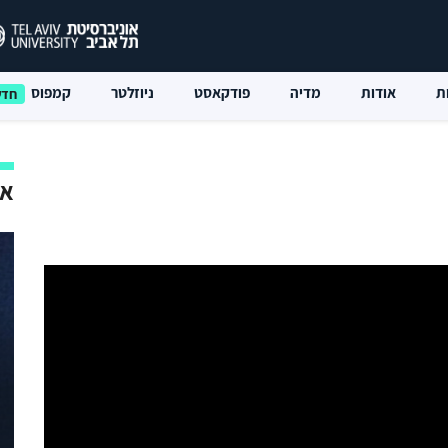
ת
אודות
מדיה
פודקאסט
ניוזלטר
קמפוס
אי