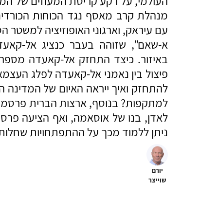
העולמי, על רקע קריסת המעוזים של ה
מנהלת קרב מאסף נגד הכוחות הכורדים 
עם עיראק, וארגוני האופוזיציה למשטר הס
א-שאם", שזוהה בעבר כנציג אל-קאעדה
באיזור. כיצד התחזק אל-קאעדה מספרי
פיצול בין נאמני אל-קאעדה לפלג העצמא
להתחזק ואיך ייראה האיום של המדינה ה
למתקפות? בנוסף, ארצות הברית פרסמה
לאדן, בנו של אוסאמה, ואף הציעה פרס 
ניתן ללמוד מכך על ההתפתחויות שחלות 
יורם
שוייצר