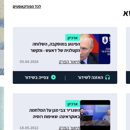
לכל הפודקאסטים
א
ארכיון
הפיגוע במוסקבה, השלוחה
הקטלנית של דאעש - והקשר
לחמאס
תיאור הפרק
03.04.2024
האזנה לשידור
צפייה בשידור
|
ארכיון
השגריר צבי מגן על המלחמה
באוקראינה: שאיפות רוסיה
וסוגיית הצטרפותן של פינלנד
תיאור הפרק
18.05.2022
ושוודיה לנאט״ו