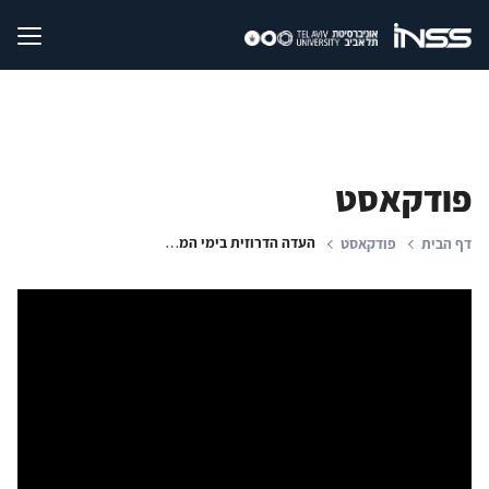
פודקאסט
העדה הדרוזית בימי המלחמה: על שוויון, שותפות וזהות
דף הבית
פודקאסט