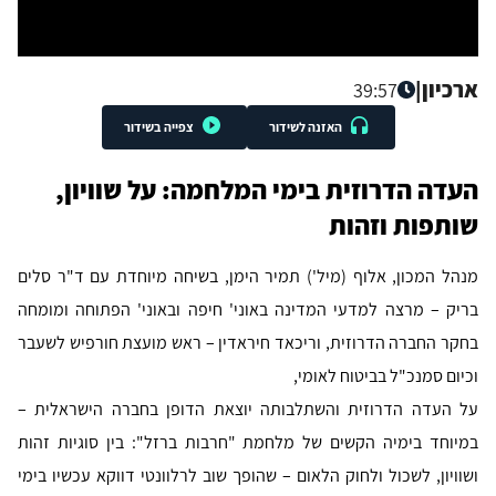
ארכיון
|
39:57
האזנה לשידור
צפייה בשידור
העדה הדרוזית בימי המלחמה: על שוויון,
שותפות וזהות
מנהל המכון, אלוף (מיל') תמיר הימן, בשיחה מיוחדת עם ד"ר סלים
בריק – מרצה למדעי המדינה באוני' חיפה ובאוני' הפתוחה ומומחה
בחקר החברה הדרוזית, וריכאד חיראדין – ראש מועצת חורפיש לשעבר
וכיום סמנכ"ל בביטוח לאומי,
על העדה הדרוזית והשתלבותה יוצאת הדופן בחברה הישראלית –
במיוחד בימיה הקשים של מלחמת "חרבות ברזל": בין סוגיות זהות
ושוויון, לשכול ולחוק הלאום – שהופך שוב לרלוונטי דווקא עכשיו בימי