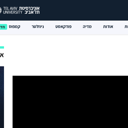
ת
אודות
מדיה
פודקאסט
ניוזלטר
קמפוס
אי