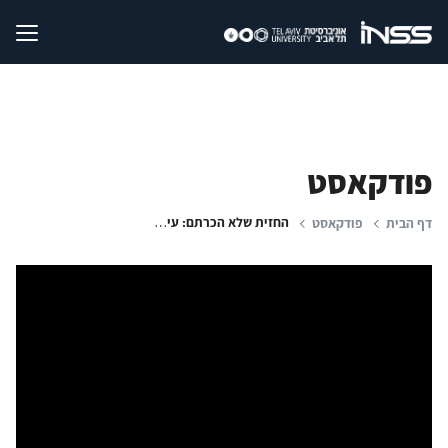
פודקאסט
החזית שלא הכרתם: עיראק – לאן? | פרויקט מיוחד
דף הבית
פודקאסט