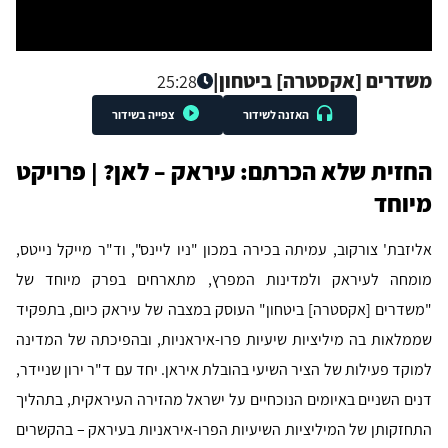
משדרים [אקסטרה] ביטחון
|
25:28
האזנה לשידור
צפייה בשידור
החזית שלא הכרתם: עיראק – לאן? | פרויקט
מיוחד
אליזבת' צורקוב, עמיתה בכירה במכון "ניו ליינס", וד"ר מייקל נייטס,
מומחה לעיראק ולמדינות המפרץ, מתארחים בפרק מיוחד של
"משדרים [אקסטרה] ביטחון" העוסק במצבה של עיראק כיום, בתפקיד
שממלאות בה מיליציות שיעיות פרו-איראניות, ובהפיכתה של המדינה
למוקד פעילות של הציר השיעי בהובלת איראן. יחד עם ד"ר ירון שניידר,
דנים השניים באיומים הנוכחיים על ישראל מהזירה העיראקית, בתהליך
התחזקותן של המיליציות השיעיות הפרו-איראניות בעיראק – בהקשרים