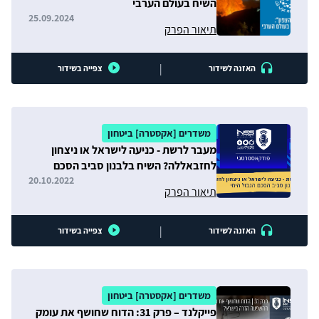
השיח בעולם הערבי
25.09.2024
תיאור הפרק
|
האזנה לשידור
צפייה בשידור
משדרים [אקסטרה] ביטחון
מעבר לרשת - כניעה לישראל או ניצחון
לחזבאללה? השיח בלבנון סביב הסכם
הגבול הימי
20.10.2022
תיאור הפרק
|
האזנה לשידור
צפייה בשידור
משדרים [אקסטרה] ביטחון
פייקלנד – פרק 31: הדוח שחושף את עומק