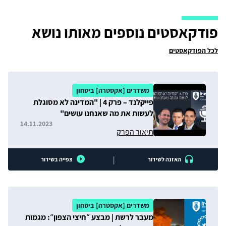
פודקאסטים נוספים מאותו נושא
לכל הפודקאסטים
משדרים [אקסטרה] ביטחון
פייקלנד – פרק 4 | "המדינה לא מסוגלת
לעשות את מה שאנחנו עושים"
14.11.2023
תיאור הפרק
|
האזנה לשידור
צפייה בשידור
משדרים [אקסטרה] ביטחון
מעבר לרשת | מבצע ״חיצי הצפון״: מגמות