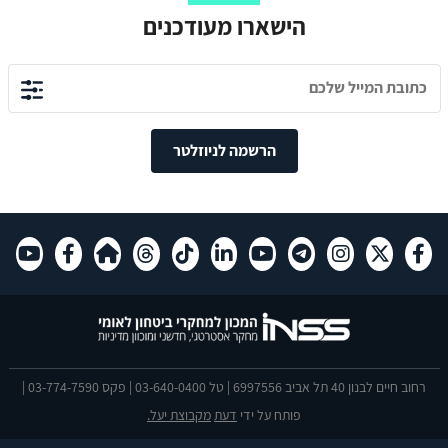
הישארו מעודכנים
הרשמה לניוזלטר
רחוב חיים לבנון 40 תל אביב 6997556 | טל 03-640-0400 | פקס 03-774-7590 |
פותח על ידי
דעת
מקבוצת יעל.
הצהרת נגישות