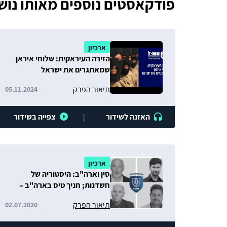
פודקאסטים נוספים מאותו נוש
ארכיון
הזירה העיראקית: שלוחי איראן
שמאתגרים את ישראל
תיאור הפרק
05.11.2024
האזנה לשידור
צפייה בשידור
|
ארכיון
סין וארה"ב: היסטוריה של
חשדנות; חניך טיס בארה"ב –
מפגע בשליחות אל-קאעדה; קטר
תיאור הפרק
02.07.2020
והחרם