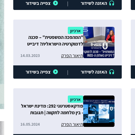
האזנה לשידור
צפייה בשידור
|
ארכיון
"המהפכה המשפטית" – סכנה
לדמוקרטיה הישראלית? דיבייט
באולפן ה-INSS
תיאור הפרק
14.03.2023
האזנה לשידור
צפייה בשידור
|
ארכיון
פודקאסטרטגי 292: מדינת ישראל
- בין מלחמה לתקווה | תגובות
הציבור העזתי
תיאור הפרק
16.05.2024
לשלב החדש במלחמה