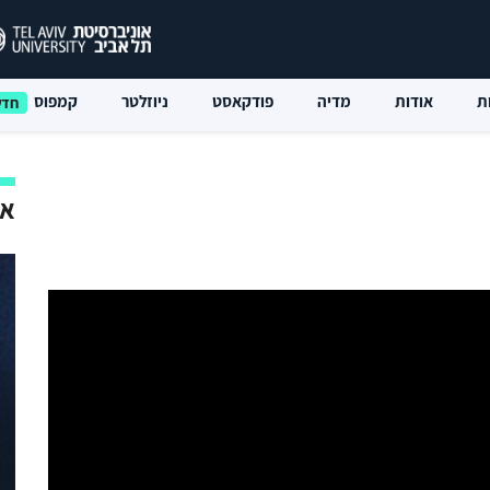
ת
אודות
מדיה
פודקאסט
ניוזלטר
קמפוס
אי