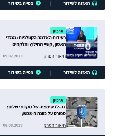
האזנה לשידור
צפייה בשידור
|
ארכיון
רעידות האדמה הקטלניות: ממדי
האסון, קשיי החילוץ והלקחים
לישראל
תיאור הפרק
09.02.2023
האזנה לשידור
צפייה בשידור
|
ארכיון
דה-לגיטימציה של מקדמי שלום;
ספורט על כוונת ה-BDS;
שאיפותיה של טורקיה בים התיכון
תיאור הפרק
08.08.2019