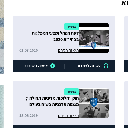
א
ארכיון
דעת הקהל ומצעי המפלגות
בבחירות 2020
תיאור הפרק
01.03.2020
האזנה לשידור
צפייה בשידור
|
ארכיון
חוק "חלופות מדיניות תחילה";
מגמות עדכניות בשיח בעולם
הערבי; משולש סין-ארצות
תיאור הפרק
13.06.2019
הברית-ישראל