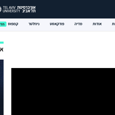
ת
אודות
מדיה
פודקאסט
ניוזלטר
קמפוס
אי