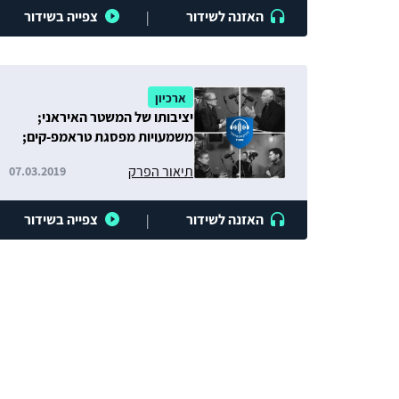
האזנה לשידור
צפייה בשידור
|
ארכיון
יציבותו של המשטר האיראני;
משמעויות מפסגת טראמפ-קים;
פיצול באל-קאעדה ומגמות בטרור
תיאור הפרק
07.03.2019
הגלובלי
האזנה לשידור
צפייה בשידור
|