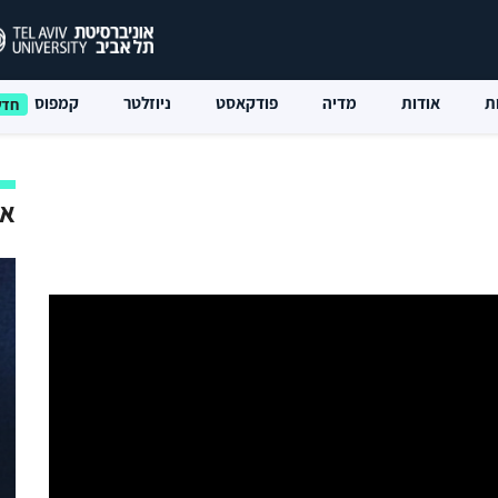
ת
אודות
מדיה
פודקאסט
ניוזלטר
קמפוס
אי