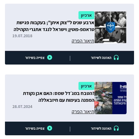
ארכיון
ארבע שנים ל"צוק איתן"; בעקבות פגישת
טראמפ-פוטין; וישראל לנגד אתגרי הקהילה
הבינלאומית
19.07.2018
תיאור הפרק
|
האזנה לשידור
צפייה בשידור
ארכיון
?הטבח במג׳דל שמס: האם אכן נקודת
המפנה בעימות עם חיזבאללה
28.07.2024
תיאור הפרק
|
האזנה לשידור
צפייה בשידור