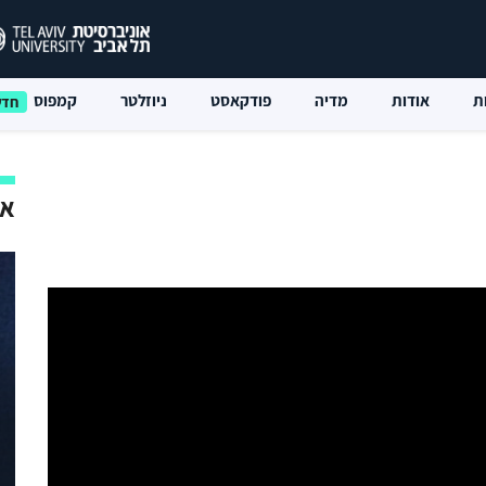
ת
אודות
מדיה
פודקאסט
ניוזלטר
קמפוס
אי