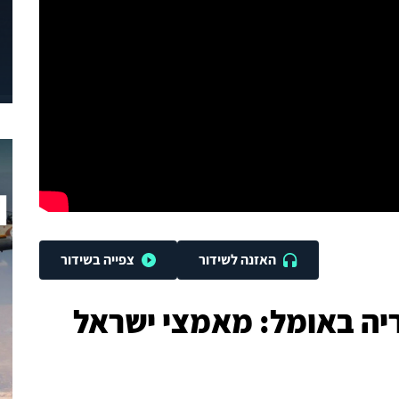
האזנה לשידור
צפייה בשידור
ריה באומל: מאמצי ישראל