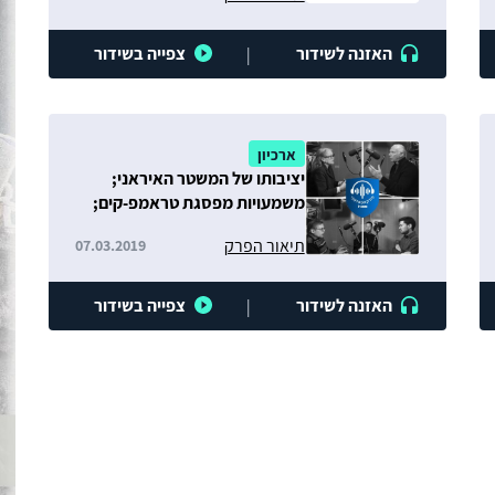
האזנה לשידור
צפייה בשידור
|
ארכיון
יציבותו של המשטר האיראני;
משמעויות מפסגת טראמפ-קים;
פיצול באל-קאעדה ומגמות בטרור
תיאור הפרק
07.03.2019
הגלובלי
האזנה לשידור
צפייה בשידור
|