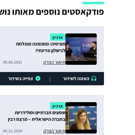
פודקאסטים נוספים מאותו נוש
ארכיון
תוניסיה: ממהפכה מוצלחת
לכישלון מדינתי?
תיאור הפרק
05.08.2021
האזנה לשידור
צפייה בשידור
|
ארכיון
שסעים חברתיים וסולידריות
בחברה הישראלית – מרצח רבין
ועד למשבר קורונה
תיאור הפרק
05.11.2020