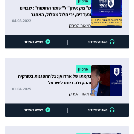
ארכיון
מ”צוק איתן” ל”שומר החומות": שבויים
ונעדרים, ירי תלול מסלול, האתגר
התת-קרקעי
04.08.2022
תיאור הפרק
|
האזנה לשידור
צפייה בשידור
ארכיון
נקמתו של ארדואן: גל ההפגנות בטורקיה
וההקצנה ביחס לישראל
01.04.2025
תיאור הפרק
|
האזנה לשידור
צפייה בשידור