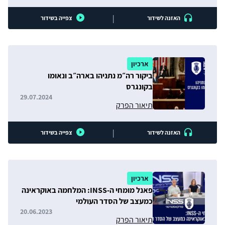
|
האזנה לשידור
צפייה בשידור
ארכיון
ביקור רה״מ נתניהו בארה״ב ונאומו
בקונגרס
29.07.2024
תיאור הפרק
|
האזנה לשידור
צפייה בשידור
ארכיון
פאנל מומחי ה-INSS: המלחמה באוקראינה
כמעצב של הסדר העולמי
20.06.2023
תיאור הפרק