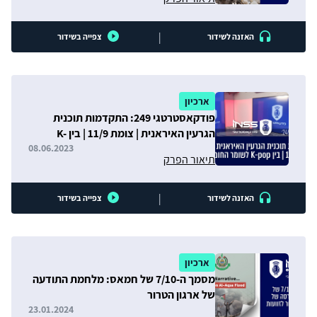
|
האזנה לשידור
צפייה בשידור
ארכיון
פודקאסטרטגי 249: התקדמות תוכנית
הגרעין האיראנית | צומת 11/9 | בין K-
pop לשומר החומות
08.06.2023
תיאור הפרק
|
האזנה לשידור
צפייה בשידור
ארכיון
מסמך ה-7/10 של חמאס: מלחמת התודעה
של ארגון הטרור
23.01.2024