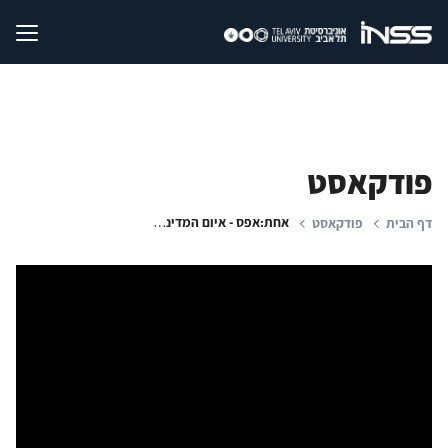
פודקאסט
אחת:אפס - איום המדינה האחת | פרק ראשון בסדרה
דף הבית
פודקאסט